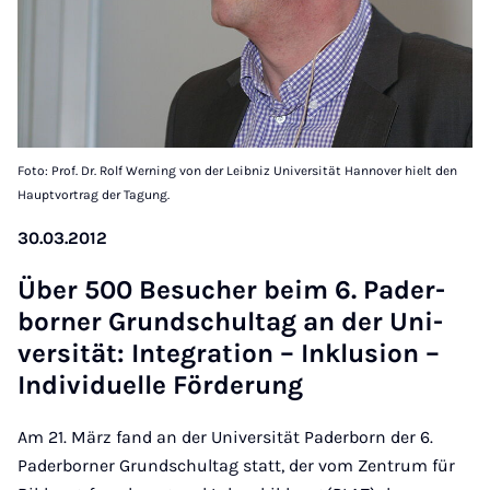
Foto: Prof. Dr. Rolf Werning von der Leibniz Universität Hannover hielt den
Hauptvortrag der Tagung.
30.03.2012
Über 500 Be­su­cher beim 6. Pa­der­
bor­ner Grund­schul­tag an der Uni­
ver­si­tät: In­te­gra­ti­on – In­klu­si­on –
In­di­vi­du­el­le För­de­rung
Am 21. März fand an der Universität Paderborn der 6.
Paderborner Grundschultag statt, der vom Zentrum für