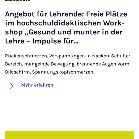
An­ge­bot für Leh­ren­de: Freie Plät­ze
im hoch­schul­di­dak­ti­schen Work­
shop „Ge­sund und mun­ter in der
Leh­re – Im­pul­se für…
Rückenschmerzen, Verspannungen in Nacken-Schulter-
Bereich, mangelnde Bewegung, brennende Augen vorm
Bildschirm, Spannungskopfschmerzen.
Mehr erfahren