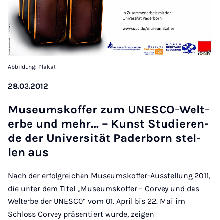
Abbildung: Plakat
28.03.2012
Mu­se­ums­kof­fer zum UN­ES­CO-Welt­
er­be und mehr… – Kunst Stu­die­ren­
de der Uni­ver­si­tät Pa­der­born stel­
len aus
Nach der erfolgreichen Museumskoffer-Ausstellung 2011,
die unter dem Titel „Museumskoffer – Corvey und das
Welterbe der UNESCO“ vom 01. April bis 22. Mai im
Schloss Corvey präsentiert wurde, zeigen