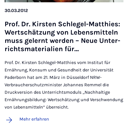
30.03.2012
Prof. Dr. Kirs­ten Schle­gel-Matt­hies:
Wert­schät­zung von Le­bens­mit­teln
muss ge­lernt wer­den – Neue Un­ter­
richts­ma­te­ri­a­li­en für…
Prof. Dr. Kirsten Schlegel-Matthies vom Institut für
Ernährung, Konsum und Gesundheit der Universität
Paderborn hat am 21. März in Düsseldorf NRW-
Verbraucherschutzminister Johannes Remmel die
Druckversion des Unterrichtsmoduls „Nachhaltige
Ernährungsbildung: Wertschätzung und Verschwendung
von Lebensmitteln“ überreicht.
Mehr erfahren