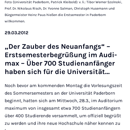
Foto (Universität Paderborn, Patrick Kleibold): v. li.: Tibor Werner Szolnoki,
Prof. Dr. Nikolaus Risch, Dr. Yvonne Salman, Christoph Husemann und
Bürgermeister Heinz Paus hießen die Erstsemester in Paderborn
willkommen.
29.03.2012
„Der Zau­ber des Neu­an­fangs“ –
Erst­se­mes­ter­be­grü­ßung im Au­di­
max – Über 700 Stu­di­e­n­an­fän­ger
ha­ben sich für die Uni­ver­si­tät…
Noch bevor am kommenden Montag die Vorlesungszeit
des Sommersemesters an der Universität Paderborn
beginnt, hatten sich am Mittwoch, 28.3., im Auditorium
maximum von insgesamt etwa 700 Studienanfängern
über 400 Studierende versammelt, um offiziell begrüßt
zu werden und ihre neue Hochschule näher kennen zu