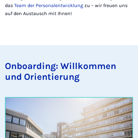
das
Team der Personalentwicklung
zu – wir freuen uns
auf den Austausch mit Ihnen!
On­­boa­r­­ding: Will­­kom­­men
und Ori­en­tie­rung