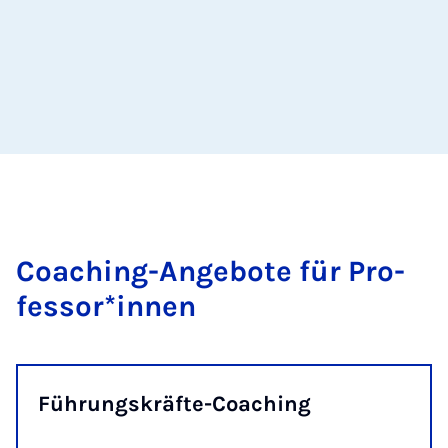
Coa­ching-An­ge­bo­te für Pro­
fes­sor*in­nen
Führungskräfte-Coaching