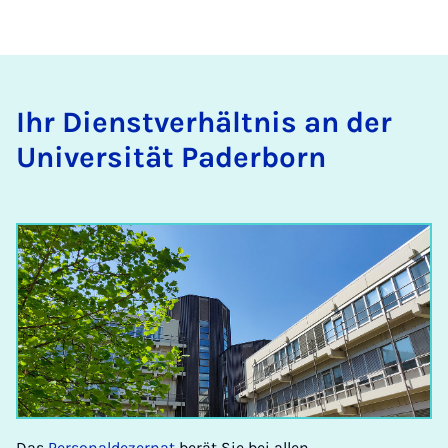
Ihr Dienst­ver­hält­nis an der
Uni­ver­si­tät Pa­der­born
Das
Personaldezernat
berät Sie bei allen