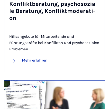
Kon­flikt­be­ra­tung, psy­cho­so­zi­a­
le Be­ra­tung, Kon­flikt­mo­de­ra­ti­
on
Hilfsangebote für Mitarbeitende und
Führungskräfte bei Konflikten und psychosozialen
Problemen
Mehr erfahren