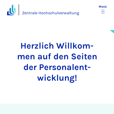
Menü
Zentrale Hochschulverwaltung
Herz­lich Will­kom­
men auf den Sei­ten
der Per­so­nal­ent­
wick­lung!