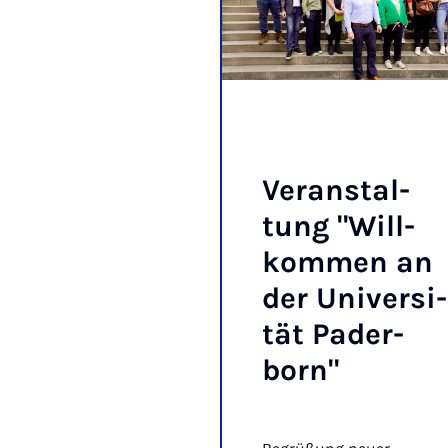
Ver­an­stal­
tung "Will­
kom­men an
der Uni­ver­si­
tät Pa­der­
born"