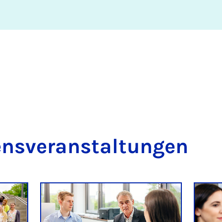
s­ver­an­stal­tun­gen