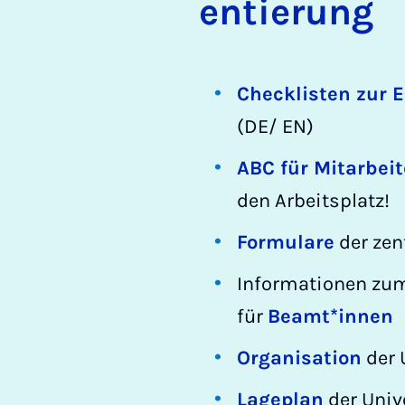
en­tie­rung
Checklisten zur 
(DE/ EN)
ABC für Mitarbei
den Arbeitsplatz!
Formulare
der zen
Informationen zum
für
Beamt*innen
Organisation
der 
Lageplan
der Univ