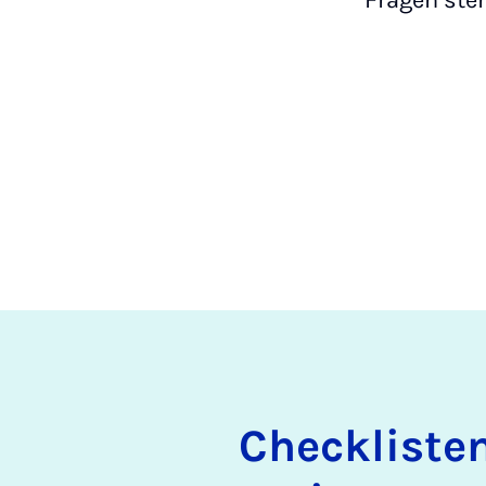
Fragen ste
Check­lis­ten