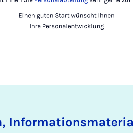
ht Ihnen die
Personalabteilung
sehr gerne zur
Einen guten Start wünscht Ihnen
Ihre Personalentwicklung
, In­for­ma­ti­ons­ma­te­ri