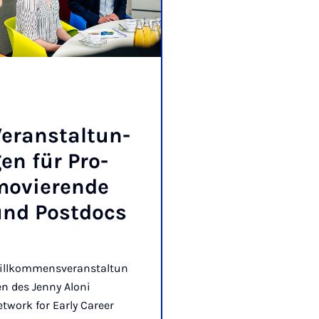
er­an­stal­tun­
en für Pro­
o­vie­ren­de
nd Post­docs
illkommensveranstaltun
n des Jenny Aloni
twork for Early Career