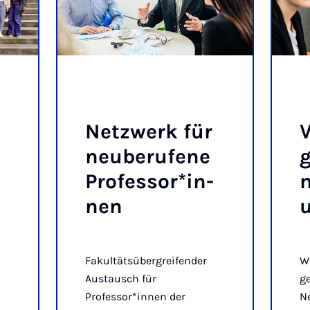
Netz­werk für
V
neu­be­ru­fe­ne
g
Pro­fes­sor*in­
m
nen
u
Fakultätsübergreifender
W
Austausch für
ge
Professor*innen der
Ne