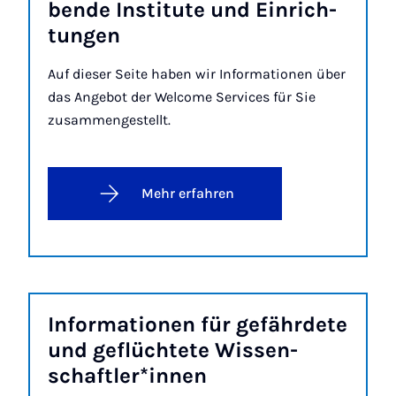
ben­de In­sti­tu­te und Ein­rich­
tun­gen
Auf dieser Seite haben wir Informationen über
das Angebot der Welcome Services für Sie
zusammengestellt.
Mehr erfahren
In­for­ma­ti­o­nen für ge­fähr­de­te
und ge­flüch­te­te Wis­sen­
schaft­le­r*in­nen