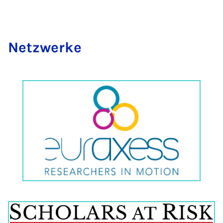
Netz­wer­ke