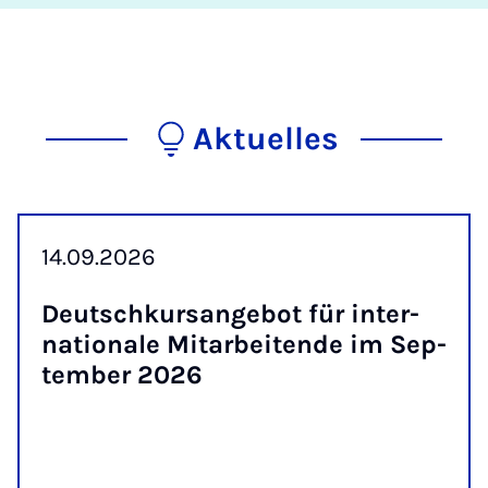
Aktuelles
14.09.2026
Deutsch­kur­s­an­ge­bot für in­ter­
na­ti­o­na­le Mit­a­r­bei­ten­de im Sep­
tem­ber 2026