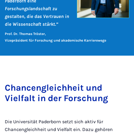
Paderborn eine
Forschungslandschaft zu
gestalten, die das Vertrauen in
die Wissenschaft stärkt.”
Prof. Dr. Thomas Tröster,
Vizepräsident für Forschung und akademische Karrierewege
Chancengleichheit und
Vielfalt in der Forschung
Die Universität Paderborn setzt sich aktiv für
Chancengleichheit und Vielfalt ein. Dazu gehören