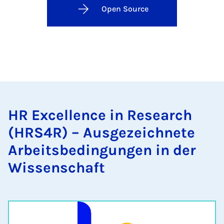
Open Source
HR Ex­cel­lence in Re­sea­rch
(HR­S4R) – Aus­ge­zeich­ne­te
Ar­beits­be­din­gun­gen in der
Wis­sen­schaft