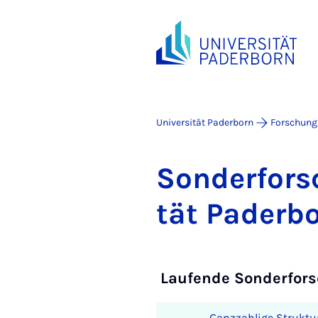
Universität Paderborn
Forschung
Son­der­for­
tät Pa­der­b
Laufende Sonderfor
Ganzzahlige Struktu