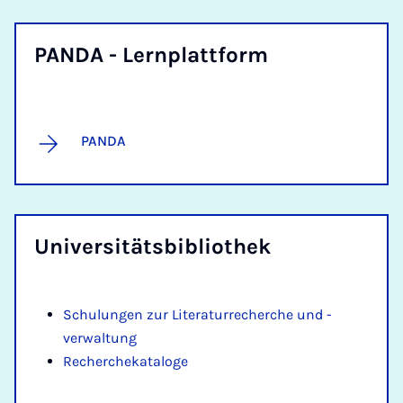
PAN­DA - Lern­platt­form
PANDA
Uni­ver­si­täts­bi­blio­thek
Schulungen zur Literaturrecherche und -
verwaltung
Recherchekataloge