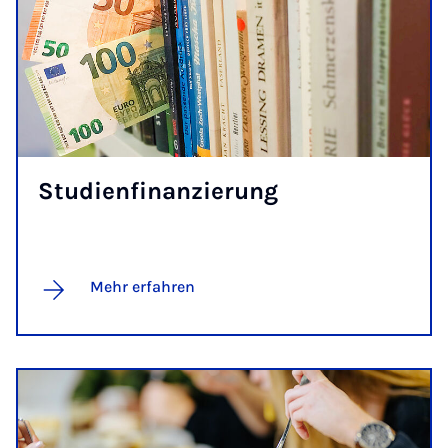
Stu­di­en­fi­nan­zie­rung
Mehr erfahren