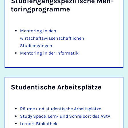
Stu­dien­gangs­spe­zi­fi­sche Men­
to­ring­pro­gram­me
Mentoring in den
wirtschaftswissenschaftlichen
Studiengängen
Mentoring in der Informatik
Stu­den­ti­sche Ar­beits­plät­ze
Räume und studentische Arbeitsplätze
Study Space: Lern- und Schreibort des AStA
Lernort Bibliothek