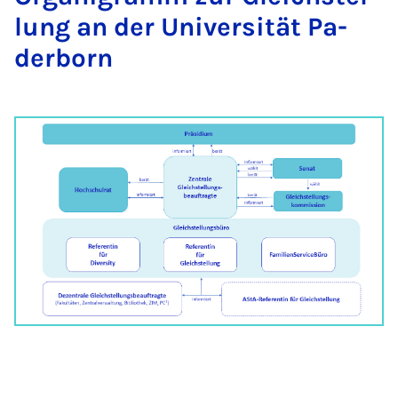
lung an der Uni­ver­si­tät Pa­
der­born