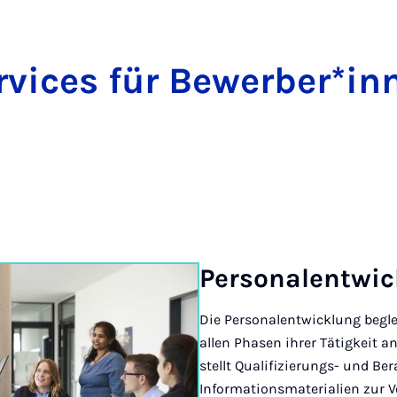
rvices für Bewerber*in
Per­so­nal­ent­wi
Die Personalentwicklung begle
allen Phasen ihrer Tätigkeit an
stellt Qualifizierungs- und B
Informationsmaterialien zur V