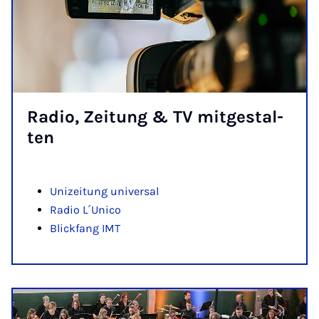
Ra­dio, Zei­tung & TV mit­ge­stal­
ten
Unizeitung universal
Radio L´Unico
Blickfang IMT