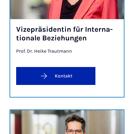
Vi­ze­prä­si­den­tin für In­ter­na­
ti­o­na­le Be­zie­hun­gen
Prof. Dr. Hei­ke Traut­mann
Kontakt