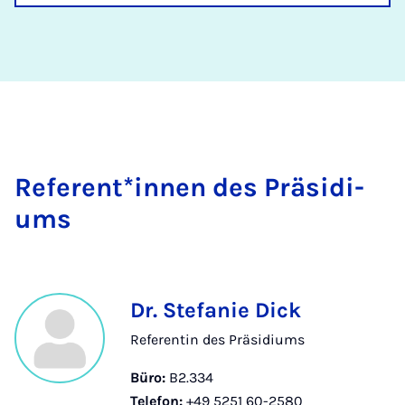
Re­fe­rent*in­nen des Prä­si­di­
ums
Dr. Stefanie Dick
Referentin des Präsidiums
Büro:
B2.334
Telefon:
+49 5251 60-2580