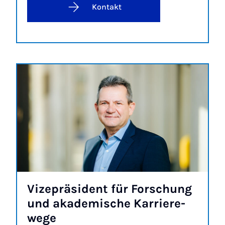
Kontakt
Vi­ze­prä­si­dent für For­schung
und aka­de­mi­sche Kar­rie­re­
we­ge