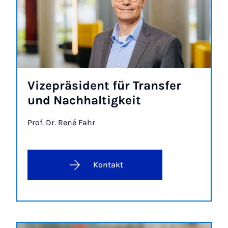
Vi­ze­prä­si­dent für Trans­fer
und Nach­hal­tig­keit
Prof. Dr. René Fahr
Kontakt