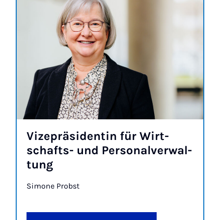
Vi­ze­prä­si­den­tin für Wirt­
schafts- und Per­so­na­l­ver­wal­
tung
Si­mo­ne Probst