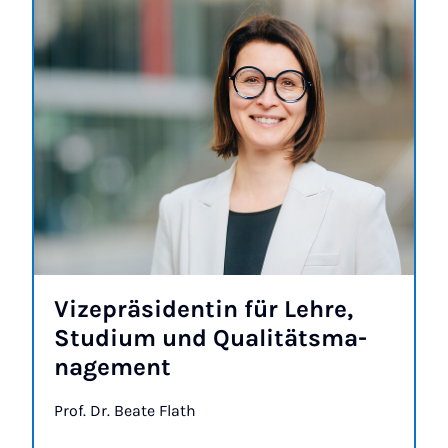
Vi­ze­prä­si­den­tin für Leh­re,
Stu­di­um und Qua­li­täts­ma­
na­ge­ment
Prof. Dr. Be­a­te Flath