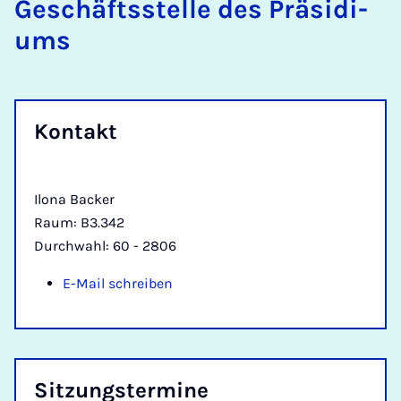
Ge­schäfts­s­tel­le des Prä­­si­­di­
ums
Kon­takt
Ilona Backer
Raum: B3.342
Durchwahl: 60 - 2806
E-Mail schreiben
Sit­­zungs­­ter­­mi­­ne