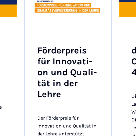
För­der­preis
d
für In­no­va­ti­
C
on und Qua­li­
4
tät in der
Leh­re
Di
L
e
We
Der Förderpreis für
Di
Innovation und Qualität in
L
der Lehre unterstützt
si