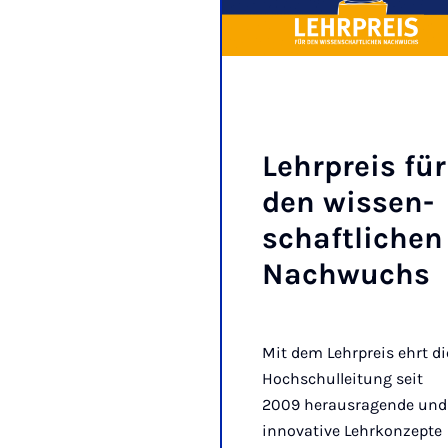
Lehr­preis für
den wis­sen­
schaft­li­chen
Nach­wuchs
Mit dem Lehrpreis ehrt di
Hochschulleitung seit
2009 herausragende und
innovative Lehrkonzepte