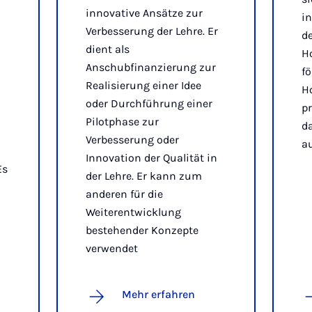
innovative Ansätze zur
i
Verbesserung der Lehre. Er
de
dient als
Ho
Anschubfinanzierung zur
fö
Realisierung einer Idee
H
oder Durchführung einer
pr
Pilotphase zur
da
Verbesserung oder
au
Innovation der Qualität in
Es
der Lehre. Er kann zum
anderen für die
Weiterentwicklung
bestehender Konzepte
verwendet
Mehr erfahren