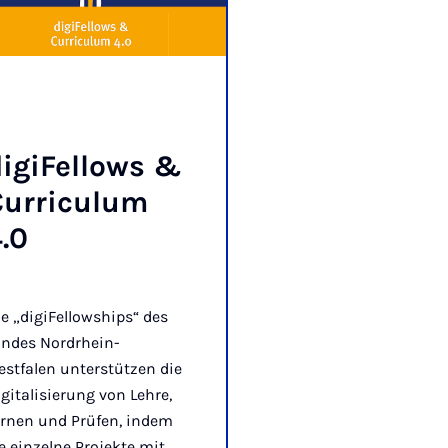
i­gi­Fel­lows &
ur­ri­cu­lum
.0
e „digiFellowships“ des
andes Nordrhein-
stfalen unterstützen die
gitalisierung von Lehre,
ernen und Prüfen, indem
e einzelne Projekte mit