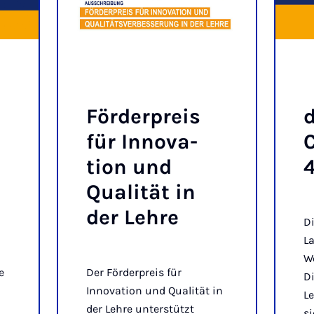
Förder­preis
d
für In­nov­a­
C
tion und
4
Qual­ität in
der Lehre
Di
L
We
e
Der Förderpreis für
Di
Innovation und Qualität in
L
der Lehre unterstützt
si