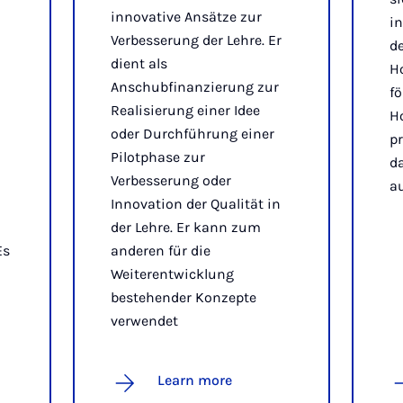
innovative Ansätze zur
i
Verbesserung der Lehre. Er
de
dient als
Ho
Anschubfinanzierung zur
fö
Realisierung einer Idee
H
oder Durchführung einer
pr
Pilotphase zur
da
Verbesserung oder
au
Innovation der Qualität in
der Lehre. Er kann zum
Es
anderen für die
Weiterentwicklung
bestehender Konzepte
verwendet
Learn more