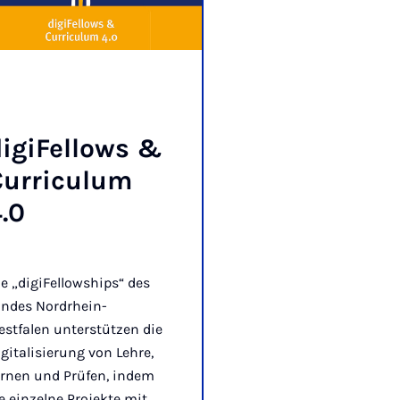
i­giFel­lows &
ur­riculum
.0
e „digiFellowships“ des
andes Nordrhein-
stfalen unterstützen die
gitalisierung von Lehre,
ernen und Prüfen, indem
e einzelne Projekte mit