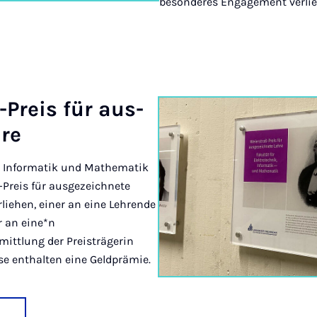
besonderes Engagement verlie
-Pre­is für aus­
hre
k, Informatik und Mathematik
ß-Preis für ausgezeichnete
rliehen, einer an eine Lehrende
r an eine*n
mittlung der Preisträgerin
ise enthalten eine Geldprämie.