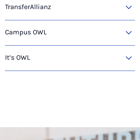
TransferAllianz
Campus OWL
It’s OWL