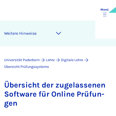
Menü
Wei­te­re Hin­wei­se
Universität Paderborn
Lehre
Digitale Lehre
Übersicht Prüfungssysteme
Über­sicht der zu­ge­las­se­nen
Soft­ware für On­line Prü­fun­
gen