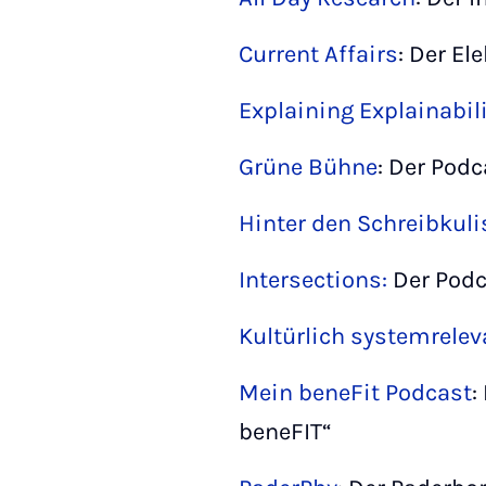
Current Affairs
: Der El
Explaining Explainabil
Grüne Bühne
: Der Pod
Hinter den Schreibkul
Intersections:
Der Podc
Kultürlich systemrelev
Mein beneFit Podcast
:
beneFIT“