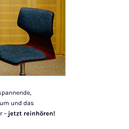
 spannende,
dium und das
r –
jetzt reinhören!