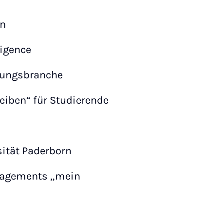
rn
ligence
ltungsbranche
iben“ für Studierende
sität Paderborn
nagements „mein