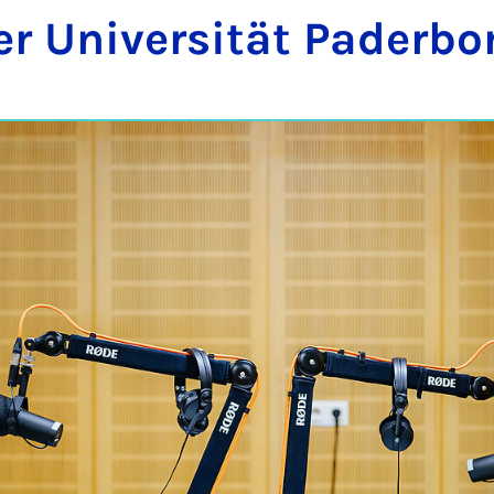
r Uni­ver­si­tät Pa­der­bo