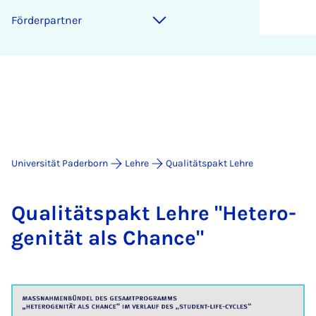
För­der­part­ner
Universität Paderborn
Lehre
Qualitätspakt Lehre
Qua­li­täts­pakt Leh­re "He­te­ro­
ge­ni­tät als Chan­ce"