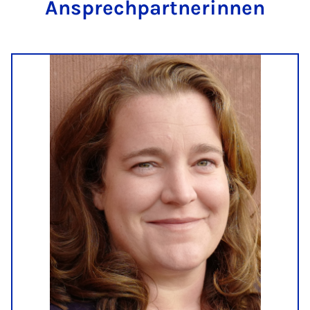
An­sprech­part­ne­rin­nen