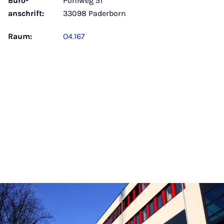
Büro­
Pohlweg 51
anschrift:
33098 Paderborn
Raum:
O4.167