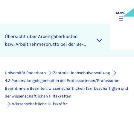
Menü
Über­sicht über Ar­beit­ge­ber­kos­ten
bzw. Ar­beit­neh­mer­brut­to bei der Be­
schäf­ti­gung von WHK
Universität Paderborn
Zentrale Hochschulverwaltung
4.2 Personalangelegenheiten der Professorinnen/Professoren,
Beamtinnen/Beamten, wissenschaftlichen Tarifbeschäftigten und
der wissenschaftlichen Hilfskräften
Wissenschaftliche Hilfskräfte