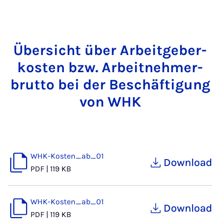
Über­sicht über Ar­beit­ge­ber­
kos­ten bzw. Ar­beit­neh­mer­
brut­to bei der Be­schäf­ti­gung
von WHK
WHK-Kosten_ab_01
Download
PDF
|
119 KB
WHK-Kosten_ab_01
Download
PDF
|
119 KB