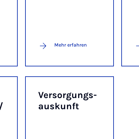
Mehr erfahren
Ver­sor­gungs­
/
aus­kunft