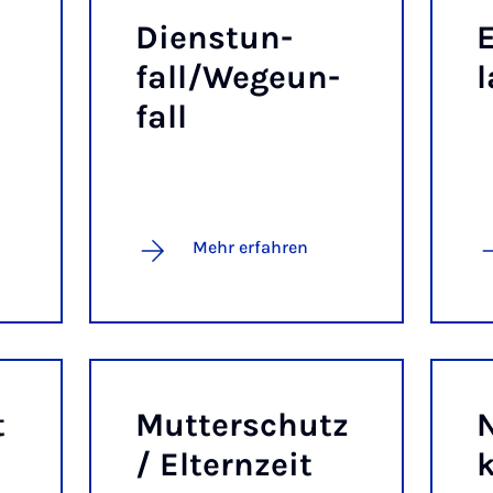
Dien­st­un­
E
fall/We­ge­un­
fall
Mehr erfahren
t
Mut­ter­schutz
N
/ El­tern­zeit
k