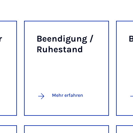
r
Be­en­di­gung /
B
n
Ru­he­stand
Mehr erfahren