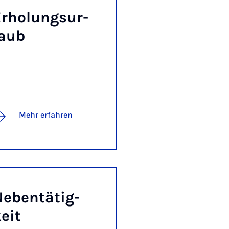
r­ho­lungs­ur­
laub
Mehr erfahren
e­ben­tä­tig­
eit