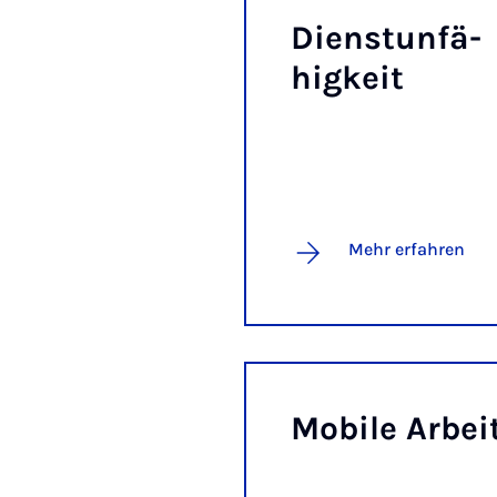
Dien­st­un­fä­
hig­keit
Mehr erfahren
Mo­bi­le Ar­bei