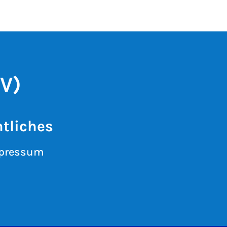
V)
tliches
pressum