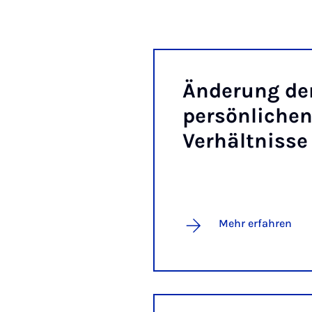
Än­de­rung de
per­sön­li­che
Ver­hält­nis­se
Mehr erfahren