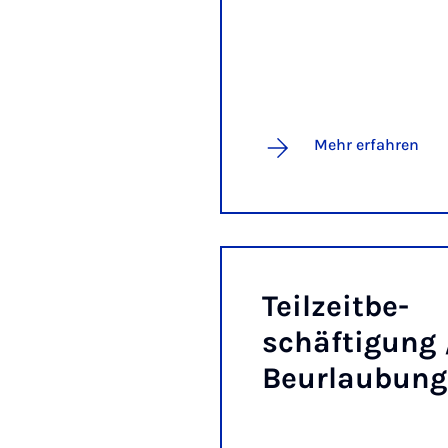
Mehr erfahren
Teil­zeit­be­
schäf­ti­gung 
Be­ur­lau­bung