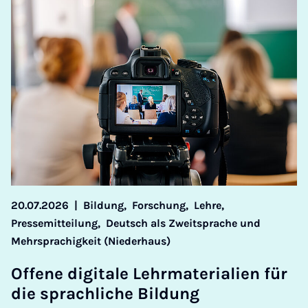
20.07.2026
|
Bildung,
Forschung,
Lehre,
Pressemitteilung,
Deutsch als Zweitsprache und
Mehrsprachigkeit (Niederhaus)
Of­fe­ne di­gi­ta­le Lehr­ma­te­ri­a­li­en für
die sprach­li­che Bil­dung