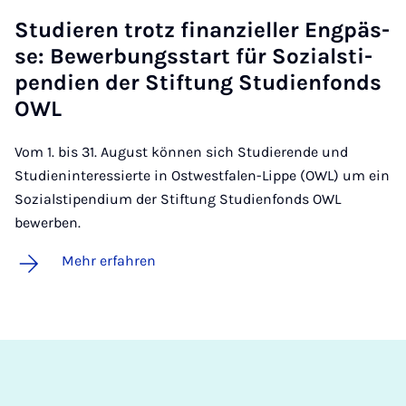
Stu­die­ren trotz fi­nan­zi­el­ler Eng­päs­
se: Be­wer­bungs­start für So­zi­als­ti­
pen­di­en der Stif­tung Stu­di­en­fonds
OWL
Vom 1. bis 31. August können sich Studierende und
Studieninteressierte in Ostwestfalen-Lippe (OWL) um ein
Sozialstipendium der Stiftung Studienfonds OWL
bewerben.
Mehr erfahren