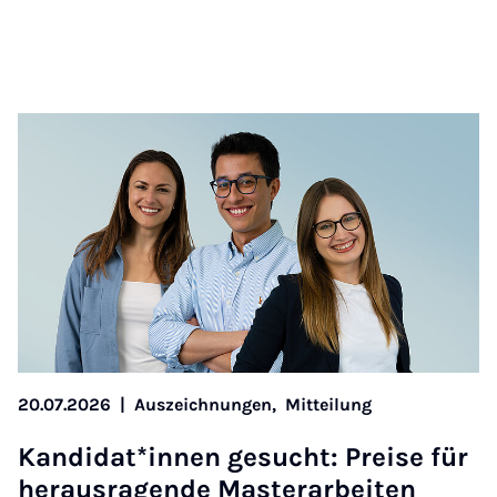
20.07.2026
|
Auszeichnungen,
Mitteilung
Kan­di­dat*in­nen ge­sucht: Prei­se für
her­aus­ra­gen­de Mas­ter­a­r­bei­ten