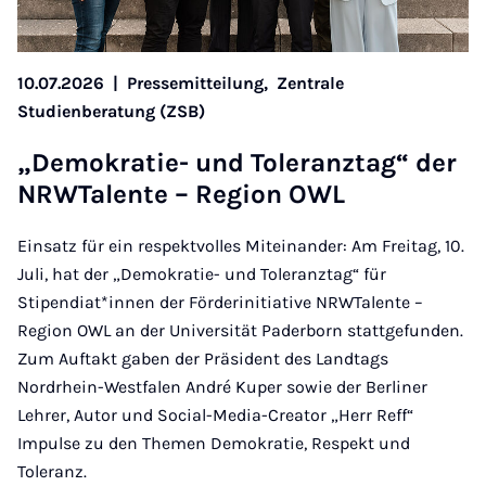
10.07.2026
|
Pressemitteilung,
Zentrale
Studienberatung (ZSB)
„De­mo­kra­tie- und To­le­ranz­tag“ der
NRW­Ta­len­te – Re­gi­on OWL
Einsatz für ein respektvolles Miteinander: Am Freitag, 10.
Juli, hat der „Demokratie- und Toleranztag“ für
Stipendiat*innen der Förderinitiative NRWTalente –
Region OWL an der Universität Paderborn stattgefunden.
Zum Auftakt gaben der Präsident des Landtags
Nordrhein-Westfalen André Kuper sowie der Berliner
Lehrer, Autor und Social-Media-Creator „Herr Reff“
Impulse zu den Themen Demokratie, Respekt und
Toleranz.