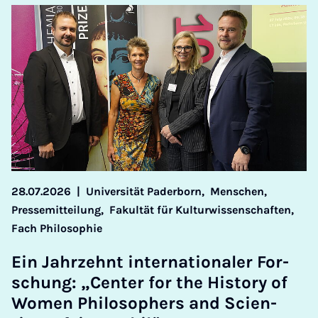
28.07.2026
|
Universität Paderborn,
Menschen,
Pressemitteilung,
Fakultät für Kulturwissenschaften,
Fach Philosophie
Ein Jahr­zehnt in­ter­na­ti­o­na­ler For­
schung: „Cen­ter for the His­to­ry of
Wo­men Phi­lo­so­phers and Scien­