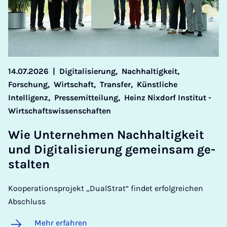
14.07.2026
|
Digitalisierung,
Nachhaltigkeit,
Forschung,
Wirtschaft,
Transfer,
Künstliche
Intelligenz,
Pressemitteilung,
Heinz Nixdorf Institut -
Wirtschaftswissenschaften
Wie Un­ter­neh­men Nach­hal­tig­keit
und Di­gi­ta­li­sie­rung ge­mein­sam ge­
stal­ten
Kooperationsprojekt „DualStrat“ findet erfolgreichen
Abschluss
Mehr erfahren