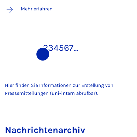
Mehr erfahren
1
2
3
4
5
6
7
…
Hier finden Sie Informationen zur Erstellung von
Pressemitteilungen (uni-intern abrufbar).
Nach­rich­ten­a­r­chiv