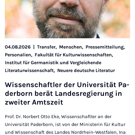
04.08.2026
|
Transfer,
Menschen,
Pressemitteilung,
Personalien,
Fakultät für Kulturwissenschaften,
Institut für Germanistik und Vergleichende
Literaturwissenschaft,
Neuere deutsche Literatur
Wis­sen­schaft­ler der Uni­ver­si­tät Pa­
der­born be­rät Lan­des­re­gie­rung in
zwei­ter Amts­zeit
Prof. Dr. Norbert Otto Eke, Wissenschaftler an der
Universität Paderborn, ist von der Ministerin für Kultur
und Wissenschaft des Landes Nordrhein-Westfalen, Ina