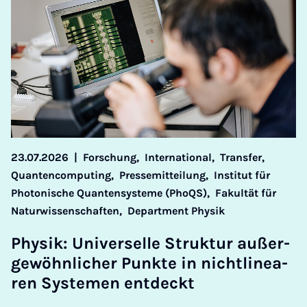
23.07.2026
|
Forschung,
International,
Transfer,
Quantencomputing,
Pressemitteilung,
Institut für
Photonische Quantensysteme (PhoQS),
Fakultät für
Naturwissenschaften,
Department Physik
Phy­sik: Uni­ver­sel­le Struk­tur au­ßer­
ge­wöhn­li­cher Punk­te in nicht­li­ne­a­
ren Sys­te­men ent­deckt