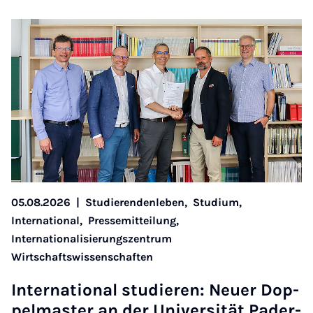
05.08.2026
|
Studierendenleben,
Studium,
International,
Pressemitteilung,
Internationalisierungszentrum
Wirtschaftswissenschaften
In­ter­na­ti­o­nal stu­die­ren: Neu­er Dop­
pel­mas­ter an der Uni­ver­si­tät Pa­der­