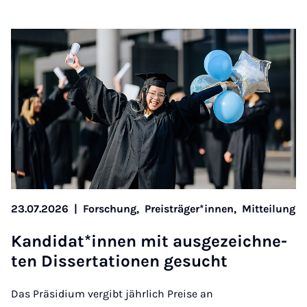
23.07.2026
|
Forschung,
Preisträger*innen,
Mitteilung
Kan­di­dat*in­nen mit aus­ge­zeich­ne­
ten Dis­ser­ta­ti­o­nen ge­sucht
Das Präsidium vergibt jährlich Preise an