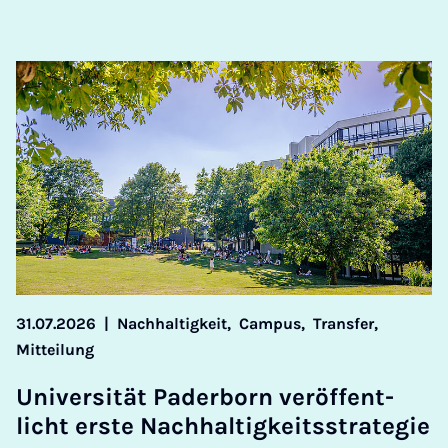
31.07.2026
|
Nachhaltigkeit,
Campus,
Transfer,
Mitteilung
Uni­ver­si­tät Pa­der­born ver­öf­fent­
licht ers­te Nach­hal­tig­keitss­tra­te­gie