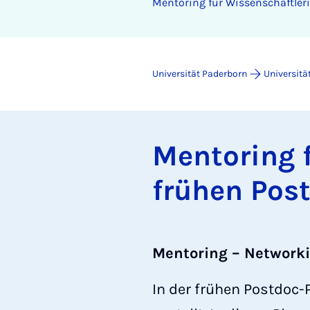
Men­to­ring für Wis­sen­schaft­le­
Universität Paderborn
Universitä
Men­to­ring 
frü­hen Post
Mentoring – Networki
In der frühen Postdoc-