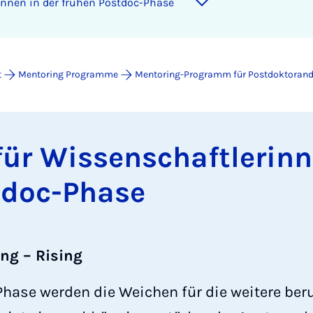
rin­nen in der frü­hen Post­doc-Pha­­se
t
Mentoring Programme
Mentoring-Programm für Postdoktoran
für Wis­sen­schaft­le­rin­
­doc-Pha­­se
ng – Rising
Phase werden die Weichen für die weitere ber