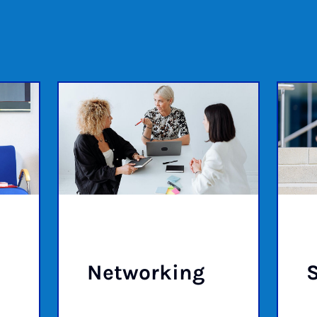
Net­wor­king
S