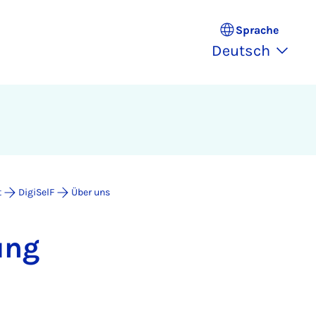
Sprache
Deutsch
t
DigiSelF
Über uns
tung