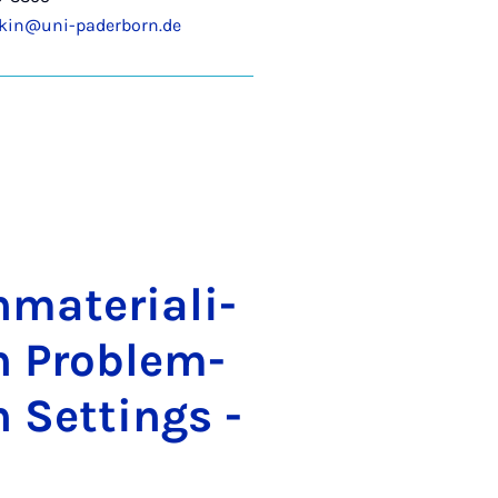
ekin@uni-paderborn.de
ma­te­ri­a­li­
en Pro­blem­
n Set­tings -