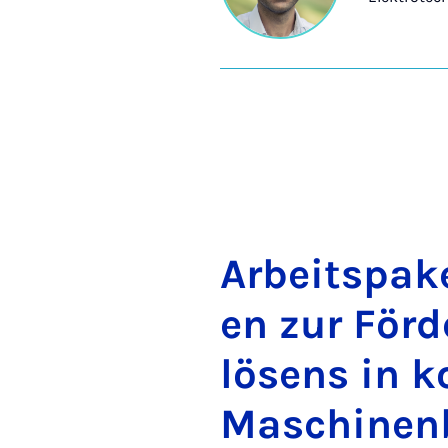
Ar­beit­s­pa­k
en zur För­d
lö­sens in ko
Ma­schi­nen