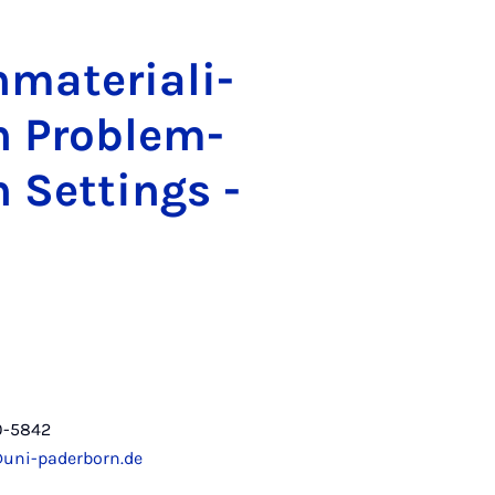
ma­te­ri­a­li­
en Pro­blem­
n Set­tings -
0-5842
@uni-paderborn.de