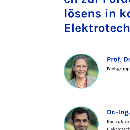
lö­sens in ko
Elek­tro­tech
Prof. D
Fachgrupp
Dr.-Ing
Restruktur
Elektrotec