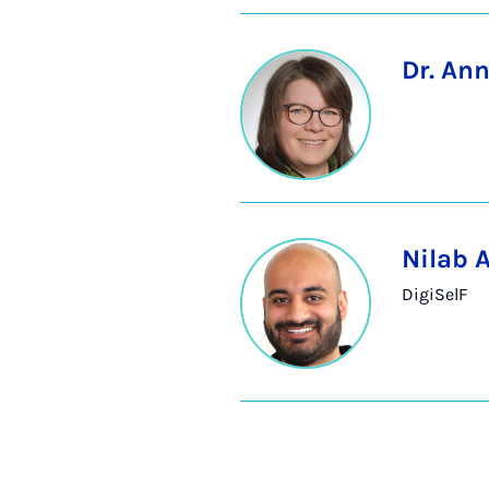
Dr. An
Nilab 
DigiSelF