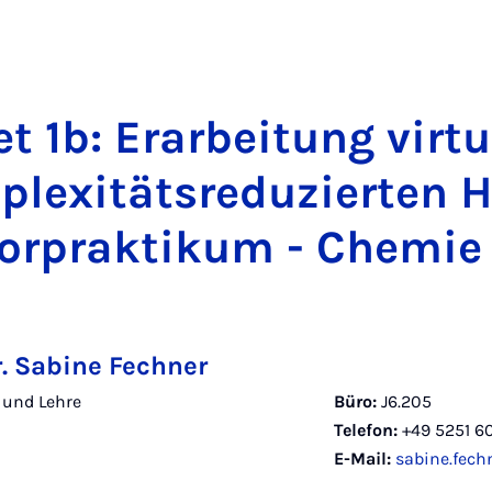
et 1b: Er­a­r­bei­tung vir­tu
ple­xi­täts­re­du­zier­ten
or­prak­ti­kum - Che­mie
r. Sabine Fechner
 und Lehre
Büro:
J6.205
Telefon:
+49 5251 6
E-Mail:
sabine.fech