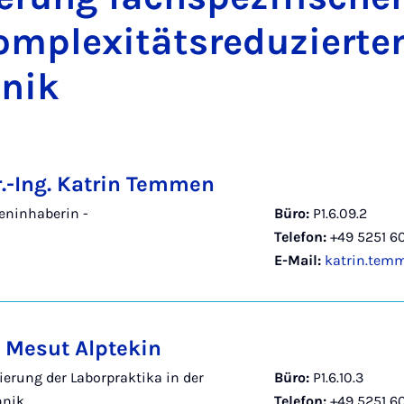
m­ple­xi­täts­re­du­zier­te
­nik
r.-Ing. Katrin Temmen
eninhaberin -
Büro:
P1.6.09.2
Telefon:
+49 5251 6
E-Mail:
katrin.tem
. Mesut Alptekin
ierung der Laborpraktika in der
Büro:
P1.6.10.3
hnik
Telefon:
+49 5251 6