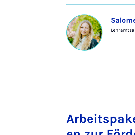
Salome
Lehramtsa
Ar­beit­s­pa­k
en zur För­d