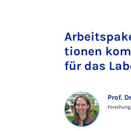
Ar­beit­s­pa­k
ti­o­nen kom­
für das La­b
Prof. D
Forschung