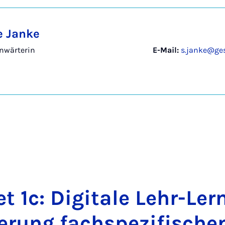
 Janke
nwärterin
E-Mail:
s.janke@ges
et 1c: Di­gi­ta­le Lehr-Lern­
e­rung fach­s­pe­zi­fi­sch