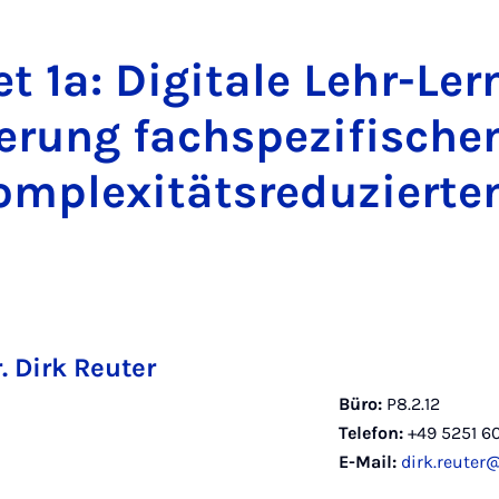
et 1a: Di­gi­ta­le Lehr-Lern­
e­rung fach­s­pe­zi­fi­sch
m­ple­xi­täts­re­du­zier­te
r. Dirk Reuter
Büro:
P8.2.12
Telefon:
+49 5251 6
E-Mail:
dirk.reuter