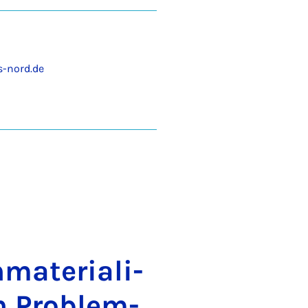
-nord.de
ma­te­ri­a­li­
en Pro­blem­