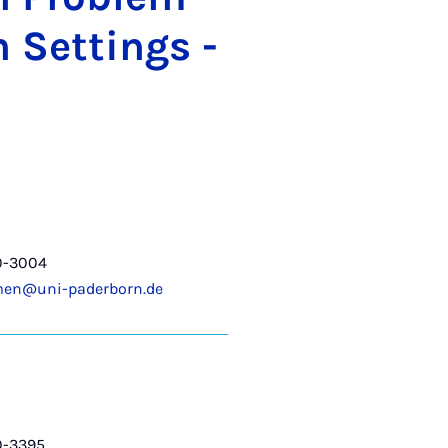
n Set­tings -
0-3004
men@uni-paderborn.de
0-3395