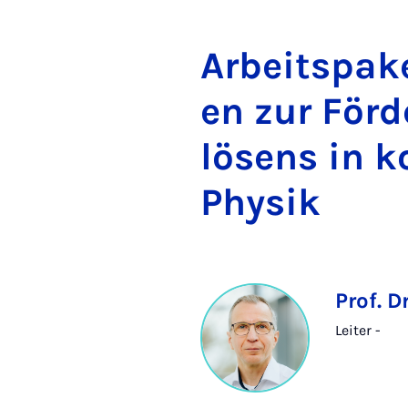
Ar­beit­s­pa­k
en zur För­d
lö­sens in ko
Phy­sik
Prof. D
Leiter -