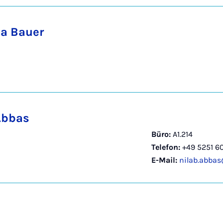
na Bauer
Abbas
Büro:
A1.214
Telefon:
+49 5251 6
E-Mail:
nilab.abba