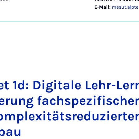
E-Mail:
mesut.alpt
et 1d: Di­gi­ta­le Lehr-Lern­
e­rung fach­s­pe­zi­fi­sch
m­ple­xi­täts­re­du­zier­te
­bau