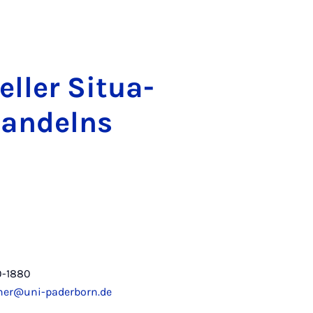
­el­ler Si­tua­
 Han­delns
0-1880
ner@uni-paderborn.de