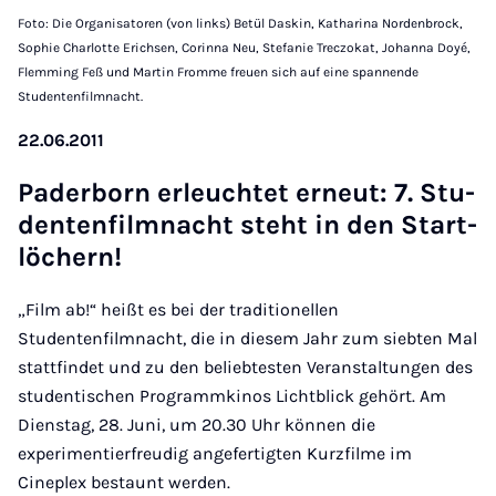
Foto: Die Organisatoren (von links) Betül Daskin, Katharina Nordenbrock,
Sophie Charlotte Erichsen, Corinna Neu, Stefanie Treczokat, Johanna Doyé,
Flemming Feß und Martin Fromme freuen sich auf eine spannende
Studentenfilmnacht.
22.06.2011
Pa­der­born er­leuch­tet er­neut: 7. Stu­
den­ten­fil­m­nacht steht in den Start­
lö­chern!
„Film ab!“ heißt es bei der traditionellen
Studentenfilmnacht, die in diesem Jahr zum siebten Mal
stattfindet und zu den beliebtesten Veranstaltungen des
studentischen Programmkinos Lichtblick gehört. Am
Dienstag, 28. Juni, um 20.30 Uhr können die
experimentierfreudig angefertigten Kurzfilme im
Cineplex bestaunt werden.