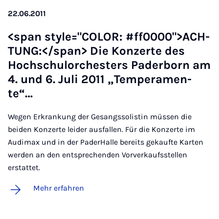
22.06.2011
<span style="CO­LOR: #ff0000">ACH­
TUNG:</span> Die Kon­zer­te des
Hoch­schu­l­or­ches­ters Pa­der­born am
4. und 6. Ju­li 2011 „Tem­pe­ra­men­
te“…
Wegen Erkrankung der Gesangssolistin müssen die
beiden Konzerte leider ausfallen. Für die Konzerte im
Audimax und in der PaderHalle bereits gekaufte Karten
werden an den entsprechenden Vorverkaufsstellen
erstattet.
Mehr erfahren