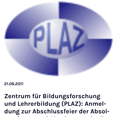
21.06.2011
Zen­trum für Bil­dungs­for­schung
und Lehr­er­bil­dung (PLAZ): An­mel­
dung zur Ab­schluss­fei­er der Ab­sol­