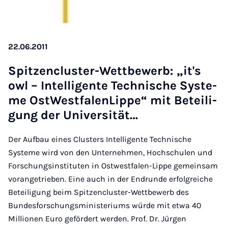
22.06.2011
Spit­zen­clus­ter-Wett­be­werb: „it's
owl – In­tel­li­gen­te Tech­ni­sche Sys­te­
me Ost­West­fa­len­Lip­pe“ mit Be­tei­li­
gung der Uni­ver­si­tät…
Der Aufbau eines Clusters Intelligente Technische
Systeme wird von den Unternehmen, Hochschulen und
Forschungsinstituten in Ostwestfalen-Lippe gemeinsam
vorangetrieben. Eine auch in der Endrunde erfolgreiche
Beteiligung beim Spitzencluster-Wettbewerb des
Bundesforschungsministeriums würde mit etwa 40
Millionen Euro gefördert werden. Prof. Dr. Jürgen