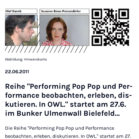
Abbildung: Hinweiskarte
22.06.2011
Rei­he "Per­for­ming Pop Pop und Per­
for­mance be­ob­ach­ten, er­le­ben, dis­
ku­tie­ren. In OWL." star­tet am 27.6.
im Bun­ker Ul­men­wall Bie­le­feld…
Die Reihe "Performing Pop Pop und Performance
beobachten, erleben, diskutieren. In OWL." startet am 27.