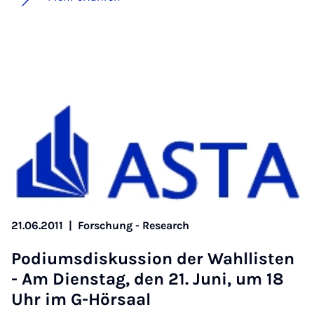
21.06.2011
|
Forschung - Research
Po­di­ums­dis­kus­si­on der Wahl­lis­ten
- Am Diens­tag, den 21. Ju­ni, um 18
Uhr im G-Hör­saal