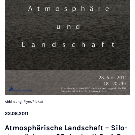
Abbildung: Flyer/Plakat
22.06.2011
At­mo­sphä­ri­sche Land­schaft – Si­lo­