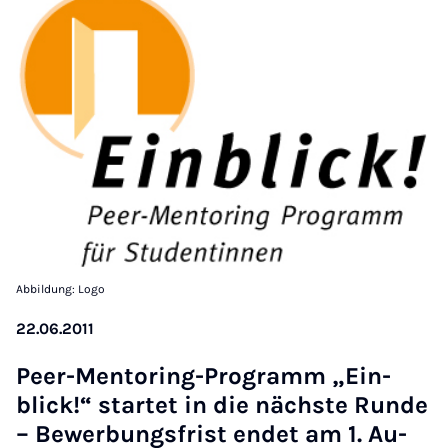
Abbildung: Logo
22.06.2011
Peer-Men­to­ring-Pro­gramm „Ein­
blick!“ star­tet in die nächs­te Run­de
– Be­wer­bungs­frist en­det am 1. Au­