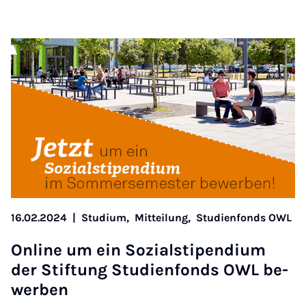
16.02.2024
|
Studium,
Mitteilung,
Studienfonds OWL
On­line um ein So­zi­als­ti­pen­di­um
der Stif­tung Stu­di­en­fonds OWL be­
wer­ben