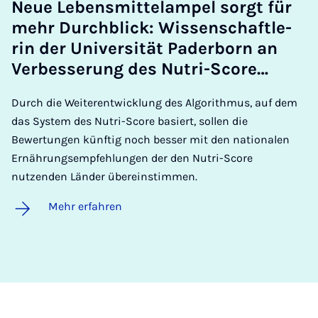
Neue Le­bens­mit­telam­pel sorgt für
mehr Durch­blick: Wis­sen­schaft­le­
rin der Uni­ver­si­tät Pa­der­born an
Ver­bes­se­rung des Nu­tri-Sco­re…
Durch die Weiterentwicklung des Algorithmus, auf dem
das System des Nutri-Score basiert, sollen die
Bewertungen künftig noch besser mit den nationalen
Ernährungsempfehlungen der den Nutri-Score
nutzenden Länder übereinstimmen.
Mehr erfahren