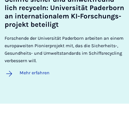
lich re­cy­celn: Uni­ver­si­tät Pa­der­born
an in­ter­na­ti­o­na­lem KI-For­schungs­
pro­jekt be­tei­ligt
Forschende der Universität Paderborn arbeiten an einem
europaweiten Pionierprojekt mit, das die Sicherheits-,
Gesundheits- und Umweltstandards im Schiffsrecycling
verbessern will.
Mehr erfahren