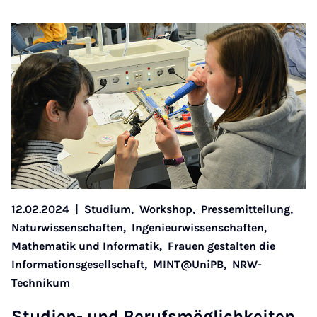
12.02.2024
|
Studium,
Workshop,
Pressemitteilung,
Naturwissenschaften,
Ingenieurwissenschaften,
Mathematik und Informatik,
Frauen gestalten die
Informationsgesellschaft,
MINT@UniPB,
NRW-
Technikum
Stu­di­en- und Be­rufs­mög­lich­kei­ten