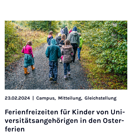
23.02.2024
|
Campus,
Mitteilung,
Gleichstellung
Fe­ri­en­frei­zei­ten für Kin­der von Uni­
ver­si­täts­an­ge­hö­ri­gen in den Os­ter­
fe­ri­en