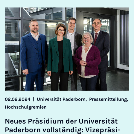
02.02.2024
|
Universität Paderborn,
Pressemitteilung,
Hochschulgremien
Neu­es Prä­si­di­um der Uni­ver­si­tät
Pa­der­born voll­stän­dig: Vi­ze­prä­si­