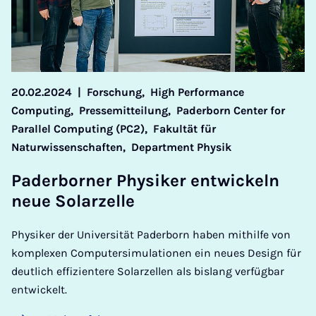
20.02.2024
|
Forschung,
High Performance
Computing,
Pressemitteilung,
Paderborn Center for
Parallel Computing (PC2),
Fakultät für
Naturwissenschaften,
Department Physik
Pa­der­bor­ner Phy­si­ker ent­wi­ckeln
neue So­la­r­zel­le
Physiker der Universität Paderborn haben mithilfe von
komplexen Computersimulationen ein neues Design für
deutlich effizientere Solarzellen als bislang verfügbar
entwickelt.