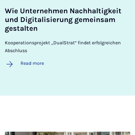
Wie Un­terneh­men Nach­haltigkeit
und Di­git­al­is­ier­ung ge­mein­sam
gestal­ten
Kooperationsprojekt „DualStrat“ findet erfolgreichen
Abschluss
Read more