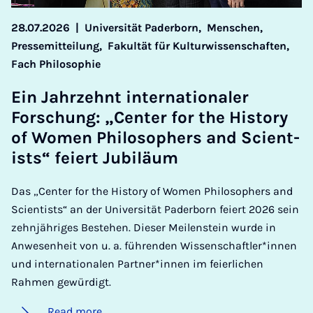
28.07.2026
|
Universität Paderborn,
Menschen,
Pressemitteilung,
Fakultät für Kulturwissenschaften,
Fach Philosophie
Ein Jahrzehnt in­ter­na­tionaler
Forschung: „Cen­ter for the His­tory
of Wo­men Philo­soph­ers and Sci­ent­
ists“ feiert Ju­biläum
Das „Center for the History of Women Philosophers and
Scientists“ an der Universität Paderborn feiert 2026 sein
zehnjähriges Bestehen. Dieser Meilenstein wurde in
Anwesenheit von u. a. führenden Wissenschaftler*innen
und internationalen Partner*innen im feierlichen
Rahmen gewürdigt.
Read more