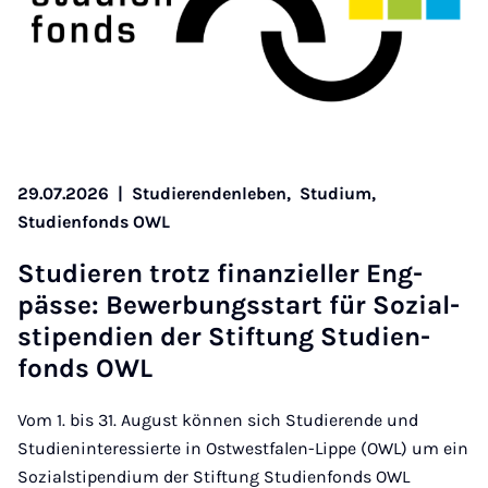
29.07.2026
|
Studierendenleben,
Studium,
Studienfonds OWL
Stud­ier­en trotz fin­an­zi­eller En­g­
pässe: Be­w­er­bungsstart für Sozi­al­
sti­pen­di­en der Stif­tung Stud­i­en­
fonds OWL
Vom 1. bis 31. August können sich Studierende und
Studieninteressierte in Ostwestfalen-Lippe (OWL) um ein
Sozialstipendium der Stiftung Studienfonds OWL