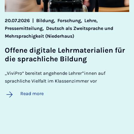
20.07.2026
|
Bildung,
Forschung,
Lehre,
Pressemitteilung,
Deutsch als Zweitsprache und
Mehrsprachigkeit (Niederhaus)
Of­fene di­gitale Lehrma­ter­i­ali­en für
die sprach­liche Bildung
„ViviPro“ bereitet angehende Lehrer*innen auf
sprachliche Vielfalt im Klassenzimmer vor
Read more