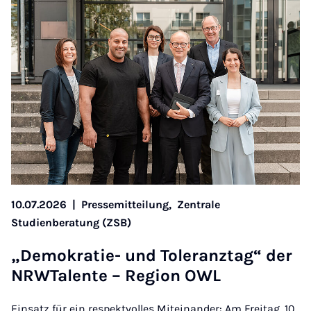
10.07.2026
|
Pressemitteilung,
Zentrale
Studienberatung (ZSB)
„De­mokratie- und Tol­er­an­ztag“ der
NR­WTal­ente – Re­gion OWL
Einsatz für ein respektvolles Miteinander: Am Freitag, 10.