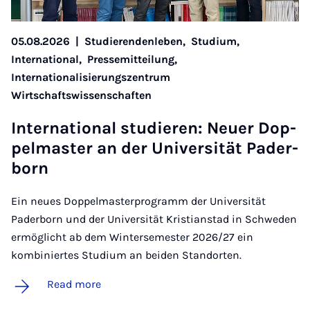
05.08.2026
|
Studierendenleben,
Studium,
International,
Pressemitteilung,
Internationalisierungszentrum
Wirtschaftswissenschaften
In­ter­na­tion­al stud­ier­en: Neuer Dop­
pel­mas­ter an der Uni­versität Pader­
born
Ein neues Doppelmasterprogramm der Universität
Paderborn und der Universität Kristianstad in Schweden
ermöglicht ab dem Wintersemester 2026/27 ein
kombiniertes Studium an beiden Standorten.
Read more