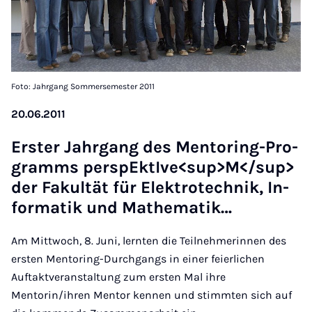
Foto: Jahrgang Sommersemester 2011
20.06.2011
Ers­ter Jahr­gang des Men­to­ring-Pro­
gramms per­spEk­tI­ve<sup>M</sup>
der Fa­kul­tät für Elek­tro­tech­nik, In­
for­ma­tik und Ma­the­ma­tik…
Am Mittwoch, 8. Juni, lernten die Teilnehmerinnen des
ersten Mentoring-Durchgangs in einer feierlichen
Auftaktveranstaltung zum ersten Mal ihre
Mentorin/ihren Mentor kennen und stimmten sich auf