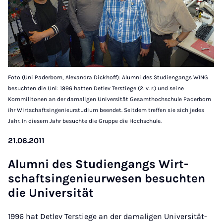
Foto (Uni Paderborn, Alexandra Dickhoff): Alumni des Studiengangs WING
besuchten die Uni: 1996 hatten Detlev Terstiege (2. v. r.) und seine
Kommilitonen an der damaligen Universität Gesamthochschule Paderborn
ihr Wirtschaftsingenieurstudium beendet. Seitdem treffen sie sich jedes
Jahr. In diesem Jahr besuchte die Gruppe die Hochschule.
21.06.2011
Alum­ni des Stu­dien­gangs Wirt­
schaft­s­in­ge­ni­eu­r­we­sen be­such­ten
die Uni­ver­si­tät
1996 hat Detlev Terstiege an der damaligen Universität-