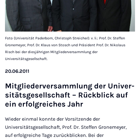
Foto (Universität Paderborn, Christoph Streicher): v. li.: Prof. Dr. Steffen
Gronemeyer, Prof. Dr. Klaus von Stosch und Präsident Prof. Dr. Nikolaus
Risch bei der diesjährigen Mitgliederversammlung der
Universitätsgesellschaft.
20.06.2011
Mit­glie­der­ver­samm­lung der Uni­ver­
si­täts­ge­sell­schaft – Rü­ck­blick auf
ein er­folg­rei­ches Jahr
Wieder einmal konnte der Vorsitzende der
Universitätsgesellschaft, Prof. Dr. Steffen Gronemeyer,
auf erfolgreiche Tage zurückblicken. Bei der