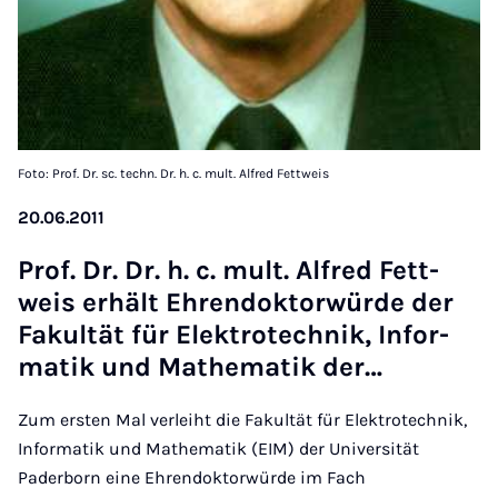
Foto: Prof. Dr. sc. techn. Dr. h. c. mult. Alfred Fettweis
20.06.2011
Prof. Dr. Dr. h. c. mult. Al­fred Fett­
weis er­hält Eh­ren­dok­tor­wür­de der
Fa­kul­tät für Elek­tro­tech­nik, In­for­
ma­tik und Ma­the­ma­tik der…
Zum ersten Mal verleiht die Fakultät für Elektrotechnik,
Informatik und Mathematik (EIM) der Universität
Paderborn eine Ehrendoktorwürde im Fach