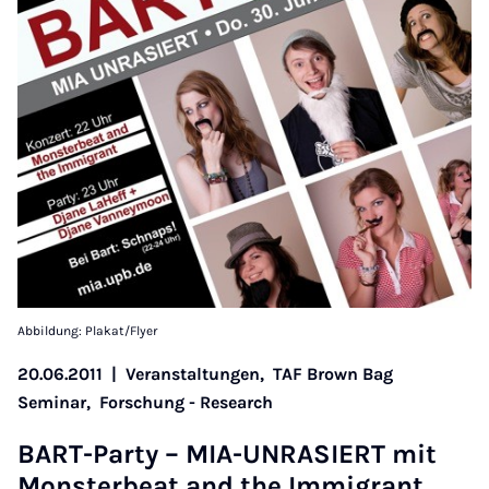
Abbildung: Plakat/Flyer
20.06.2011
|
Veranstaltungen,
TAF Brown Bag
Seminar,
Forschung - Research
BART-Par­ty – MIA-UN­RA­SIERT mit
Mons­ter­beat and the Im­mi­grant,