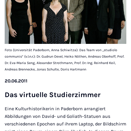
Foto (Universität Paderborn, Anna Schiwitza): Das Team von „studiolo
communis“ (v.l.n.r.): Dr. Gudrun Oevel, Heiko Nöthen, Andreas Oberhoff, Prof.
Dr. Eva-Maria Seng, Alexander Strothmann, Prof. Dr.-Ing. Reinhard Keil,
Andreas Brennecke, Jonas Schulte, Doris Hartmann
20.06.2011
Das vir­tu­el­le Stu­dier­zim­mer
Eine Kulturhistorikerin in Paderborn arrangiert
Abbildungen von David- und Goliath-Statuen aus
verschiedenen Epochen auf ihrem Laptop, der Bildschirm