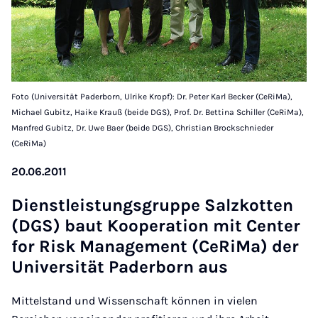
Foto (Universität Paderborn, Ulrike Kropf): Dr. Peter Karl Becker (CeRiMa),
Michael Gubitz, Haike Krauß (beide DGS), Prof. Dr. Bettina Schiller (CeRiMa),
Manfred Gubitz, Dr. Uwe Baer (beide DGS), Christian Brockschnieder
(CeRiMa)
20.06.2011
Dienst­leis­tungs­grup­pe Sa­lz­kot­ten
(DGS) baut Ko­ope­ra­ti­on mit Cen­ter
for Risk Ma­nage­ment (Ce­Ri­Ma) der
Uni­ver­si­tät Pa­der­born aus
Mittelstand und Wissenschaft können in vielen