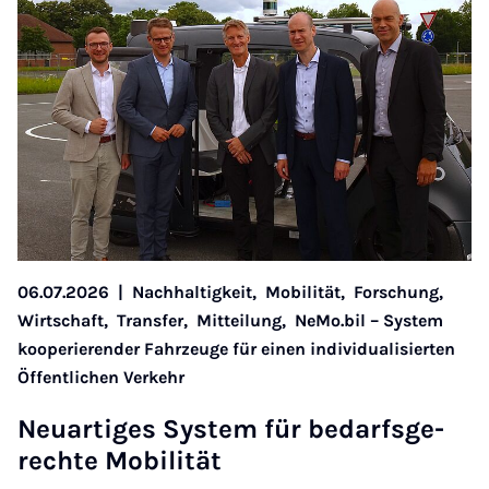
06.07.2026
|
Nachhaltigkeit,
Mobilität,
Forschung,
Wirtschaft,
Transfer,
Mitteilung,
NeMo.bil – System
kooperierender Fahrzeuge für einen individualisierten
Öffentlichen Verkehr
Neu­ar­ti­ges Sys­tem für be­da­rfs­ge­
rech­te Mo­bi­li­tät