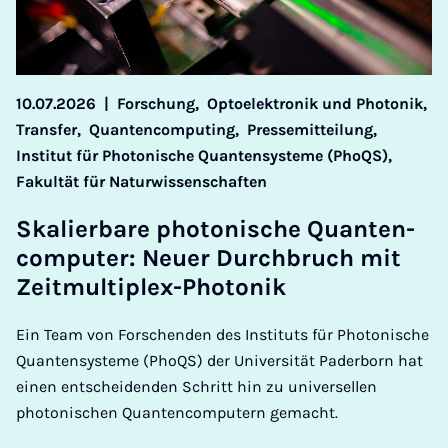
10.07.2026
|
Forschung,
Optoelektronik und Photonik,
Transfer,
Quantencomputing,
Pressemitteilung,
Institut für Photonische Quantensysteme (PhoQS),
Fakultät für Naturwissenschaften
Ska­lier­ba­re pho­to­ni­sche Quan­ten­
com­pu­ter: Neu­er Durch­bruch mit
Zeit­mul­ti­plex-Pho­to­nik
Ein Team von Forschenden des Instituts für Photonische
Quantensysteme (PhoQS) der Universität Paderborn hat
einen entscheidenden Schritt hin zu universellen
photonischen Quantencomputern gemacht.