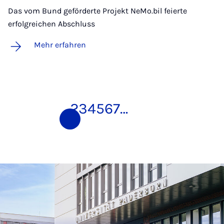
Das vom Bund geförderte Projekt NeMo.bil feierte
erfolgreichen Abschluss
Mehr erfahren
1
2
3
4
5
6
7
…