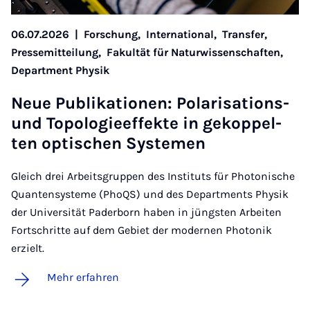
06.07.2026
|
Forschung,
International,
Transfer,
Pressemitteilung,
Fakultät für Naturwissenschaften,
Department Physik
Neue Pu­bli­ka­ti­o­nen: Po­la­ri­sa­ti­ons-
und To­po­lo­gie­ef­fek­te in ge­kop­pel­
ten op­ti­schen Sys­te­men
Gleich drei Arbeitsgruppen des Instituts für Photonische
Quantensysteme (PhoQS) und des Departments Physik
der Universität Paderborn haben in jüngsten Arbeiten
Fortschritte auf dem Gebiet der modernen Photonik
erzielt.
Mehr erfahren