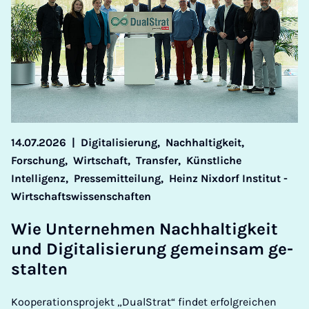
14.07.2026
|
Digitalisierung,
Nachhaltigkeit,
Forschung,
Wirtschaft,
Transfer,
Künstliche
Intelligenz,
Pressemitteilung,
Heinz Nixdorf Institut -
Wirtschaftswissenschaften
Wie Un­ter­neh­men Nach­hal­tig­keit
und Di­gi­ta­li­sie­rung ge­mein­sam ge­
stal­ten
Kooperationsprojekt „DualStrat“ findet erfolgreichen