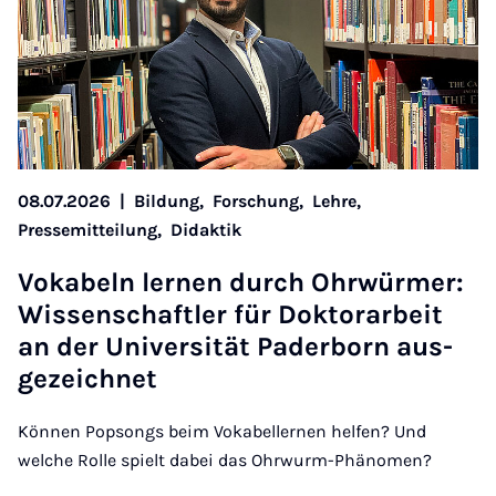
08.07.2026
|
Bildung,
Forschung,
Lehre,
Pressemitteilung,
Didaktik
Vo­ka­beln ler­nen durch Ohr­wür­mer:
Wis­sen­schaft­ler für Dok­tor­a­r­beit
an der Uni­ver­si­tät Pa­der­born aus­
ge­zeich­net
Können Popsongs beim Vokabellernen helfen? Und
welche Rolle spielt dabei das Ohrwurm-Phänomen?