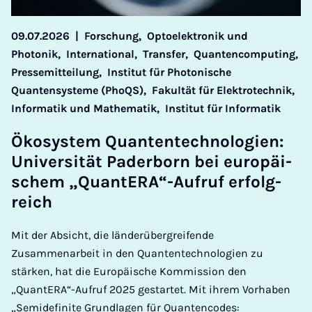
09.07.2026
|
Forschung,
Optoelektronik und
Photonik,
International,
Transfer,
Quantencomputing,
Pressemitteilung,
Institut für Photonische
Quantensysteme (PhoQS),
Fakultät für Elektrotechnik,
Informatik und Mathematik,
Institut für Informatik
Öko­sys­tem Quan­ten­tech­no­lo­gi­en:
Uni­ver­si­tät Pa­der­born bei eu­ro­pä­i­
schem „Quan­tE­RA“-Auf­ruf er­folg­
reich
Mit der Absicht, die länderübergreifende
Zusammenarbeit in den Quantentechnologien zu
stärken, hat die Europäische Kommission den
„QuantERA“-Aufruf 2025 gestartet. Mit ihrem Vorhaben
„Semidefinite Grundlagen für Quantencodes: