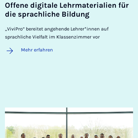
Of­fe­ne di­gi­ta­le Lehr­ma­te­ri­a­li­en für
die sprach­li­che Bil­dung
„ViviPro“ bereitet angehende Lehrer*innen auf
sprachliche Vielfalt im Klassenzimmer vor
Mehr erfahren