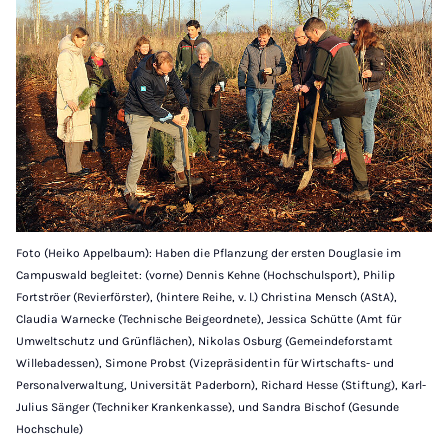
Foto (Heiko Appelbaum): Haben die Pflanzung der ersten Douglasie im
Campuswald begleitet: (vorne) Dennis Kehne (Hochschulsport), Philip
Fortströer (Revierförster), (hintere Reihe, v. l.) Christina Mensch (AStA),
Claudia Warnecke (Technische Beigeordnete), Jessica Schütte (Amt für
Umweltschutz und Grünflächen), Nikolas Osburg (Gemeindeforstamt
Willebadessen), Simone Probst (Vizepräsidentin für Wirtschafts- und
Personalverwaltung, Universität Paderborn), Richard Hesse (Stiftung), Karl-
Julius Sänger (Techniker Krankenkasse), und Sandra Bischof (Gesunde
Hochschule)