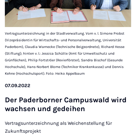
Vertragsunterzeichnung in der Stadtverwaltung. Vorn v. l. Simone Probst
(Vizepräsidentin für Wirtschafts- und Personalverwaltung, Universität
Paderborn), Claudia Warnecke (Technische Beigeordnete), Richard Hesse
(Stiftung); hinten v. l.: Jessica Schütte (Amt für Umweltschutz und
Grünflächen), Philip Fortströer (Revierförster), Sandra Bischof (Gesunde
Hochschule), Hans-Norbert Blome (Techniker Krankenkasse) und Dennis
Kehne (Hochschulsport). Foto: Heiko Appelbaum
07.09.2022
Der Pa­der­bor­ner Cam­pus­wald wird
wach­sen und ge­dei­hen
Vertragsunterzeichnung als Weichenstellung für
Zukunftsprojekt