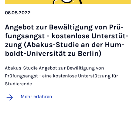
05.08.2022
An­ge­bot zur Be­wäl­ti­gung von Prü­
fungs­angst - kos­ten­lo­se Un­ter­stüt­
zung (Aba­kus-Stu­die an der Hum­
boldt-Uni­ver­si­tät zu Ber­lin)
Abakus-Studie Angebot zur Bewältigung von
Prüfungsangst - eine kostenlose Unterstützung für
Studierende
Mehr erfahren