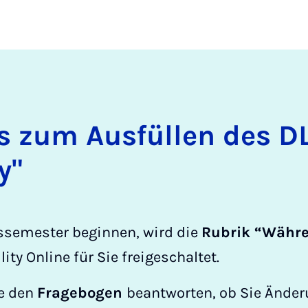
es zum Aus­fül­len des D
ty"
dssemester beginnen, wird die
Rubrik “Währ
ity Online für Sie freigeschaltet.
e den
Fragebogen
beantworten, ob Sie Ände