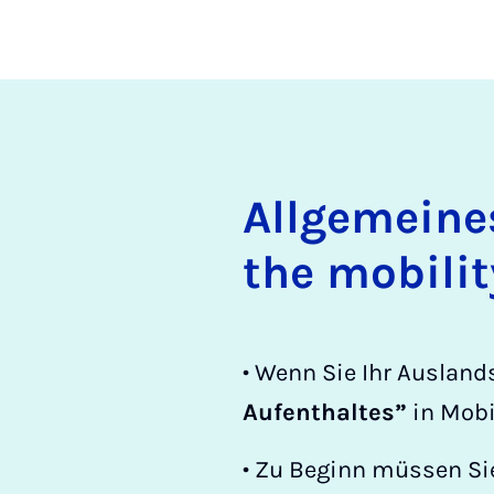
All­ge­mei­n
the mo­bi­li­
• Wenn Sie Ihr Auslan
Aufenthaltes”
in Mobil
• Zu Beginn müssen Si