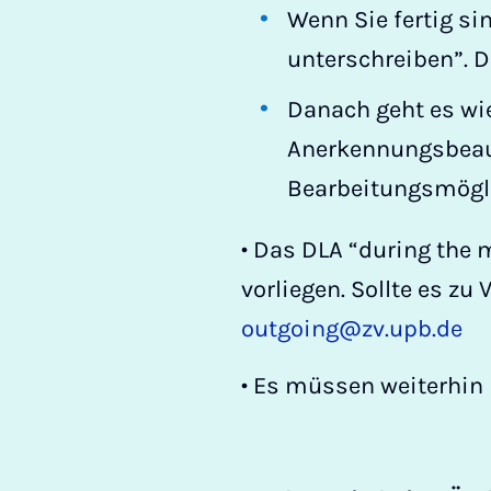
Wenn Sie fertig s
unterschreiben”. 
Danach geht es wie
Anerkennungsbeauf
Bearbeitungsmögli
• Das DLA “during the
vorliegen. Sollte es z
outgoing@zv.upb.de
• Es müssen weiterhin