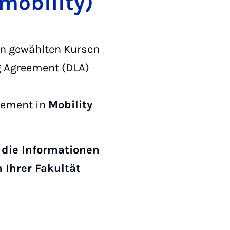
­bi­li­ty)
en gewählten Kursen
ng Agreement (DLA)
reement in
Mobility
h die Informationen
Ihrer Fakultät