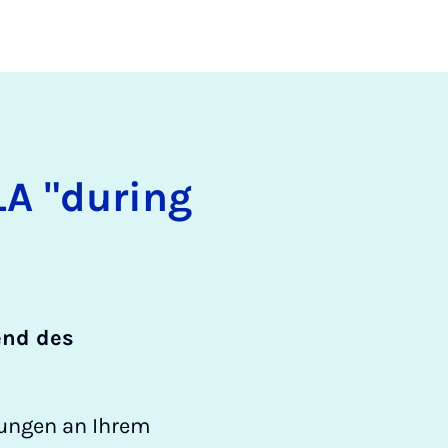
LA "du­ring
end des
rungen an Ihrem