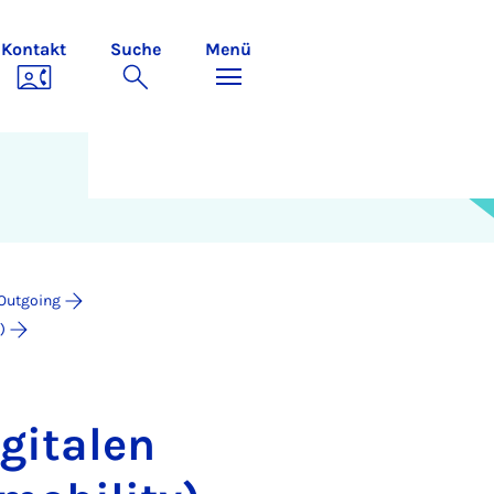
Kontakt
Suche
Menü
 Outgoing
)
gi­ta­len