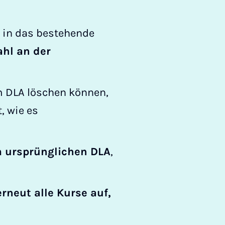
e in das bestehende
ahl an der
m DLA löschen können,
, wie es
 ursprünglichen DLA
,
erneut alle Kurse auf,