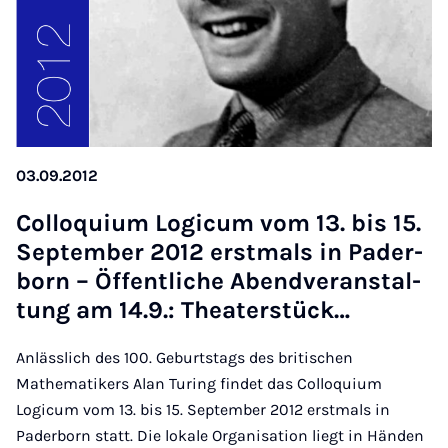
03.09.2012
Col­lo­qui­um Lo­gi­cum vom 13. bis 15.
Sep­tem­ber 2012 erst­mals in Pa­der­
born – Öf­fent­li­che Abend­ver­an­stal­
tung am 14.9.: The­a­ter­stück…
Anlässlich des 100. Geburtstags des britischen
Mathematikers Alan Turing findet das Colloquium
Logicum vom 13. bis 15. September 2012 erstmals in
Paderborn statt. Die lokale Organisation liegt in Händen