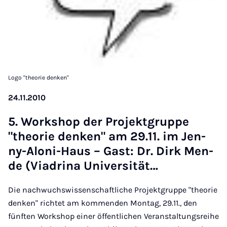
Logo "theorie denken"
24.11.2010
5. Work­shop der Pro­jekt­grup­pe
"the­o­rie den­ken" am 29.11. im Jen­
ny-Alo­ni-Haus – Gast: Dr. Dirk Men­
de (Via­dri­na Uni­ver­si­tät…
Die nachwuchswissenschaftliche Projektgruppe "theorie
denken" richtet am kommenden Montag, 29.11., den
fünften Workshop einer öffentlichen Veranstaltungsreihe