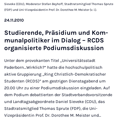
Sieveke (CDU), Moderator Stefan Beyhoff, Stadtratsmitglied Thomas Sprute
(FDP) und Uni-Vizepräsidentin Prof. Dr. Dorothee M. Meister (v. l.).
24.11.2010
Stu­die­ren­de, Prä­si­di­um und Kom­
mu­nal­po­li­ti­ker im Di­a­log – RCDS
or­ga­ni­sier­te Po­di­ums­dis­kus­si­on
Unter dem provokanten Titel „Universitätsstadt
Paderborn…Wirklich?“ hatte die hochschulpolitisch
aktive Gruppierung „Ring Christlich-Demokratischer
Studenten (RCDS)“ am gestrigen Dienstagabend um
20.00 Uhr zu einer Podiumsdiskussion eingeladen. Auf
dem Podium debattierten der Stadtverbandsvorsitzende
und Landtagsabgeordnete Daniel Sieveke (CDU), das
Stadtratsmitglied Thomas Sprute (FDP), die Uni-
Vizepräsidentin Prof. Dr. Dorothee M. Meister und…