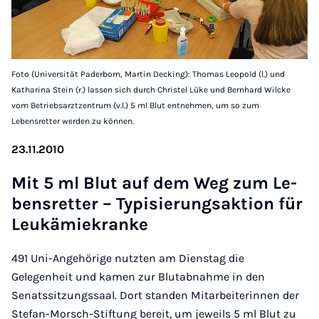
Foto (Universität Paderborn, Martin Decking): Thomas Leopold (l.) und
Katharina Stein (r.) lassen sich durch Christel Lüke und Bernhard Wilcke
vom Betriebsarztzentrum (v.l.) 5 ml Blut entnehmen, um so zum
Lebensretter werden zu können.
23.11.2010
Mit 5 ml Blut auf dem Weg zum Le­
bens­ret­ter – Ty­pi­sie­rungs­ak­ti­on für
Leuk­ämi­e­kran­ke
491 Uni-Angehörige nutzten am Dienstag die
Gelegenheit und kamen zur Blutabnahme in den
Senatssitzungssaal. Dort standen Mitarbeiterinnen der
Stefan-Morsch-Stiftung bereit, um jeweils 5 ml Blut zu