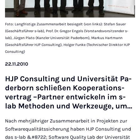
Foto: Langfristige Zusammenarbeit besiegelt (von links): Stefan Sauer
(Geschäftsführer s-lab), Prof. Dr. Gregor Engels (Vorstandsvorsitzender s-
lab), Jürgen Plato (Kanzler Universität Paderborn), Markus Hartmann
(Geschäftsführer HJP Consulting), Holger Funke (Technischer Direktor HJP
Consulting)
22.11.2010
HJP Con­sul­ting und Uni­ver­si­tät Pa­
der­born schlie­ßen Ko­ope­ra­ti­ons­
ver­trag –Part­ner ent­wi­ckeln im s-
lab Me­tho­den und Werk­zeu­ge, um…
Nach mehrjähriger Zusammenarbeit in Projekten zur
Softwarequalitätssicherung haben HJP Consulting und
das s-lab &#8722; Software Quality Lab der Universität