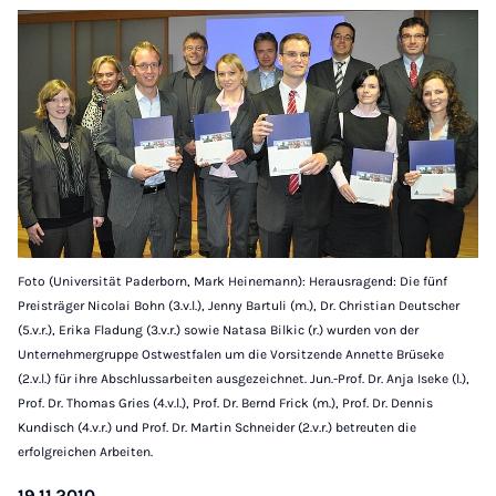
Foto (Universität Paderborn, Mark Heinemann): Herausragend: Die fünf
Preisträger Nicolai Bohn (3.v.l.), Jenny Bartuli (m.), Dr. Christian Deutscher
(5.v.r.), Erika Fladung (3.v.r.) sowie Natasa Bilkic (r.) wurden von der
Unternehmergruppe Ostwestfalen um die Vorsitzende Annette Brüseke
(2.v.l.) für ihre Abschlussarbeiten ausgezeichnet. Jun.-Prof. Dr. Anja Iseke (l.),
Prof. Dr. Thomas Gries (4.v.l.), Prof. Dr. Bernd Frick (m.), Prof. Dr. Dennis
Kundisch (4.v.r.) und Prof. Dr. Martin Schneider (2.v.r.) betreuten die
erfolgreichen Arbeiten.
19.11.2010