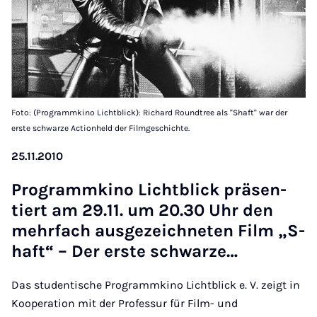
Foto: (Programmkino Lichtblick): Richard Roundtree als "Shaft" war der
erste schwarze Actionheld der Filmgeschichte.
25.11.2010
Pro­gramm­ki­no Licht­blick prä­sen­
tiert am 29.11. um 20.30 Uhr den
mehr­fach aus­ge­zeich­ne­ten Film „S­
haft“ – Der ers­te schwa­r­ze…
Das studentische Programmkino Lichtblick e. V. zeigt in
Kooperation mit der Professur für Film- und