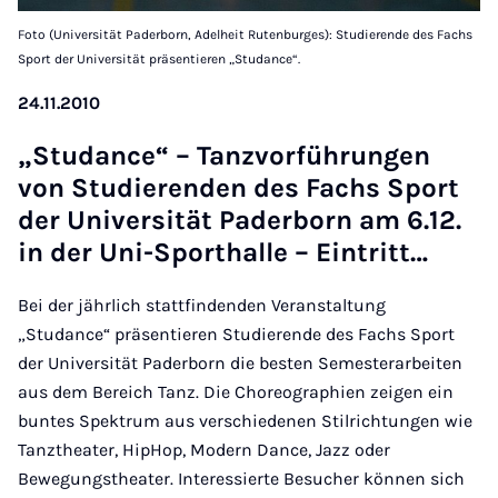
Foto (Universität Paderborn, Adelheit Rutenburges): Studierende des Fachs
Sport der Universität präsentieren „Studance“.
24.11.2010
„Stu­dance“ – Tanz­vor­füh­run­gen
von Stu­die­ren­den des Fachs Sport
der Uni­ver­si­tät Pa­der­born am 6.12.
in der Uni-Sport­hal­le – Ein­tritt…
Bei der jährlich stattfindenden Veranstaltung
„Studance“ präsentieren Studierende des Fachs Sport
der Universität Paderborn die besten Semesterarbeiten
aus dem Bereich Tanz. Die Choreographien zeigen ein
buntes Spektrum aus verschiedenen Stilrichtungen wie
Tanztheater, HipHop, Modern Dance, Jazz oder
Bewegungstheater. Interessierte Besucher können sich