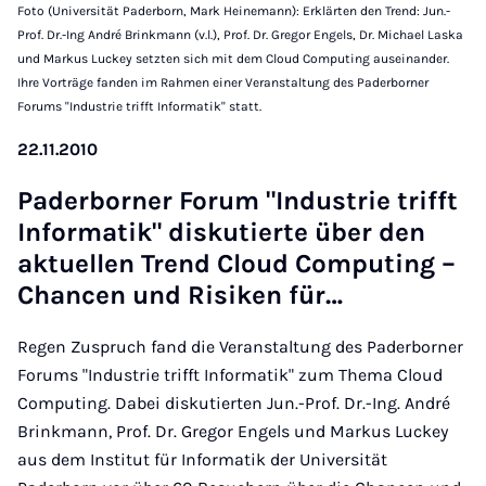
Foto (Universität Paderborn, Mark Heinemann): Erklärten den Trend: Jun.-
Prof. Dr.-Ing André Brinkmann (v.l.), Prof. Dr. Gregor Engels, Dr. Michael Laska
und Markus Luckey setzten sich mit dem Cloud Computing auseinander.
Ihre Vorträge fanden im Rahmen einer Veranstaltung des Paderborner
Forums "Industrie trifft Informatik" statt.
22.11.2010
Pa­der­bor­ner Fo­rum "In­dus­trie trifft
In­for­ma­tik" dis­ku­tier­te über den
ak­tu­el­len Trend Cloud Com­pu­ting –
Chan­cen und Ri­si­ken für…
Regen Zuspruch fand die Veranstaltung des Paderborner
Forums "Industrie trifft Informatik" zum Thema Cloud
Computing. Dabei diskutierten Jun.-Prof. Dr.-Ing. André
Brinkmann, Prof. Dr. Gregor Engels und Markus Luckey
aus dem Institut für Informatik der Universität