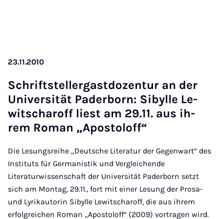
23.11.2010
Schrift­steller­gast­do­zen­tur an der
Uni­ver­si­tät Pa­der­born: Si­byl­le Le­
wit­scha­roff liest am 29.11. aus ih­
rem Ro­man „Apo­sto­loff“
Die Lesungsreihe „Deutsche Literatur der Gegenwart“ des
Instituts für Germanistik und Vergleichende
Literaturwissenschaft der Universität Paderborn setzt
sich am Montag, 29.11., fort mit einer Lesung der Prosa-
und Lyrikautorin Sibylle Lewitscharoff, die aus ihrem
erfolgreichen Roman „Apostoloff“ (2009) vortragen wird.