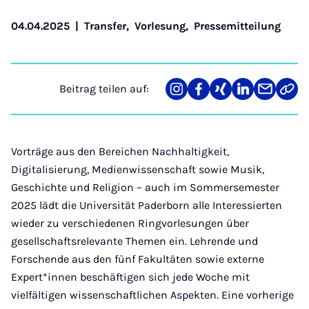
04.04.2025
|
Transfer
,
Vorlesung
,
Pressemitteilung
Beitrag teilen auf:
Teilen
Teilen
Teilen
Teilen
Teilen
Link
auf
auf
auf
auf
über
kopi
Instagram
Facebook
Xing
LinkedIn
E-
Mail
Vorträge aus den Bereichen Nachhaltigkeit,
Digitalisierung, Medienwissenschaft sowie Musik,
Geschichte und Religion – auch im Sommersemester
2025 lädt die Universität Paderborn alle Interessierten
wieder zu verschiedenen Ringvorlesungen über
gesellschaftsrelevante Themen ein. Lehrende und
Forschende aus den fünf Fakultäten sowie externe
Expert*innen beschäftigen sich jede Woche mit
vielfältigen wissenschaftlichen Aspekten. Eine vorherige