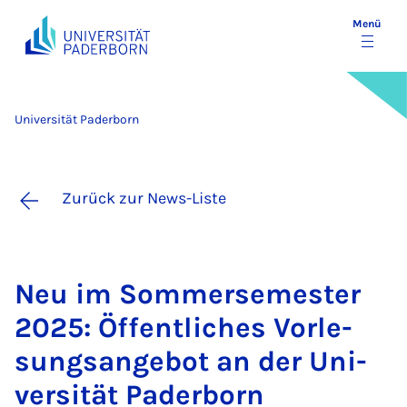
Menü
Universität Paderborn
Zurück zur News-Liste
Neu im Som­mer­se­mes­ter
2025: Öf­fent­li­ches Vor­le­
sungs­an­ge­bot an der Uni­
ver­si­tät Pa­der­born