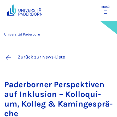
Menü
Universität Paderborn
Zurück zur News-Liste
Pa­der­bor­ner Per­spek­ti­ven
auf In­klu­si­on – Kol­lo­qui­
um, Kol­leg & Ka­min­ge­sprä­
che