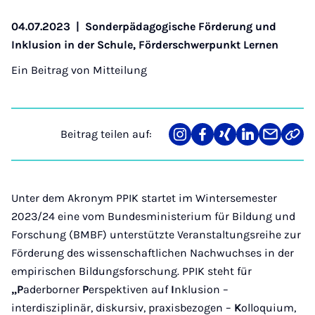
04.07.2023
|
Sonderpädagogische Förderung und
Inklusion in der Schule, Förderschwerpunkt Lernen
Ein Beitrag von
Mitteilung
Beitrag teilen auf:
Teilen
Teilen
Teilen
Teilen
Teilen
Link
auf
auf
auf
auf
über
kopi
Instagram
Facebook
Xing
LinkedIn
E-
Mail
Unter dem Akronym PPIK startet im Wintersemester
2023/24 eine vom Bundesministerium für Bildung und
Forschung (BMBF) unterstützte Veranstaltungsreihe zur
Förderung des wissenschaftlichen Nachwuchses in der
empirischen Bildungsforschung. PPIK steht für
„P
aderborner
P
erspektiven auf
I
nklusion –
interdisziplinär, diskursiv, praxisbezogen –
K
olloquium,