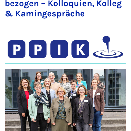
be­zo­gen – Kol­lo­qui­en, Kol­leg
& Ka­min­ge­sprä­che