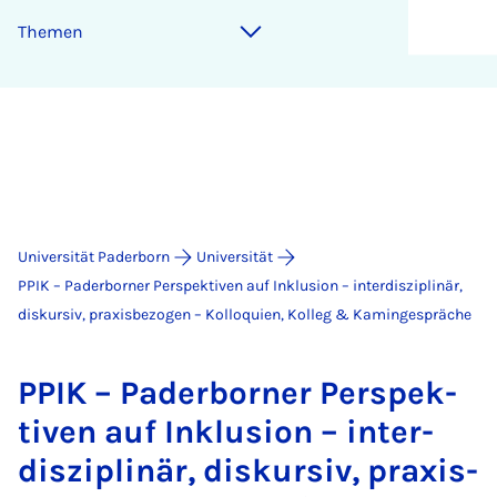
Themen
Universität Paderborn
Universität
PPIK – Paderborner Perspektiven auf Inklusion – interdisziplinär,
diskursiv, praxisbezogen – Kolloquien, Kolleg & Kamingespräche
PPIK – Pa­der­bor­ner Per­spek­
ti­ven auf In­klu­si­on – in­ter­
dis­zi­pli­när, dis­kur­siv, pra­xis­