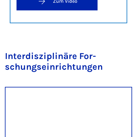
Zum Video
In­ter­dis­zi­pli­näre For­
schungs­ein­rich­tun­gen