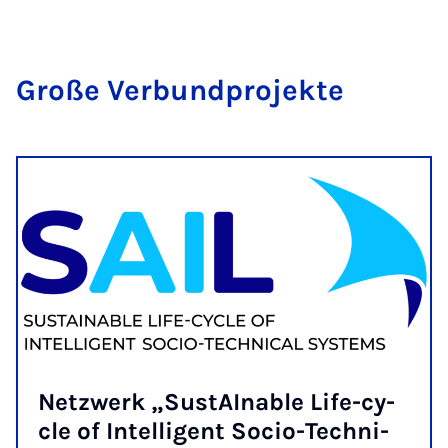
Gro­­ße Ver­­­bun­d­pro­jek­te
Netz­werk „Su­stAIna­ble Life-cy­
cle of In­tel­li­gent So­cio-Tech­ni­