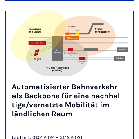
Au­to­ma­ti­sier­ter Bahn­ver­kehr
als Back­bone für ei­ne nach­hal­
ti­ge/ver­netz­te Mo­bi­li­tät im
länd­li­chen Raum
Laufzeit: 01.01.2024 – 31.12.2026