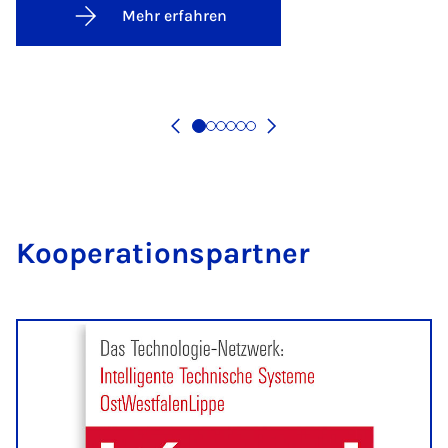
Mehr erfahren
Ko­ope­ra­ti­ons­part­ner