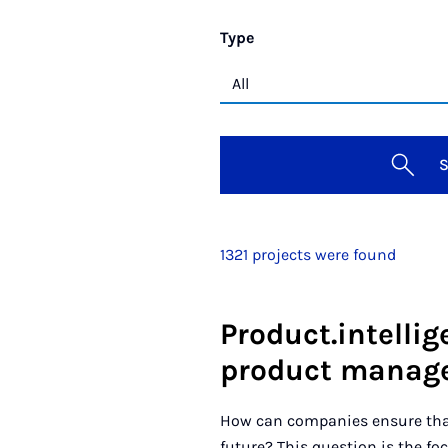
Type
S
1321 projects were found
Product.intelli
product manag
How can companies ensure that
future? This question is the f