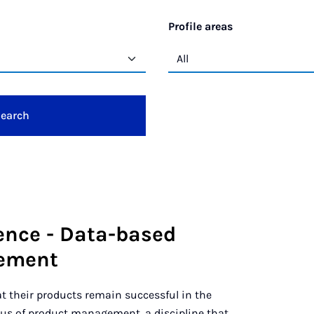
Profile areas
earch
gence - Data-based
ement
 their products remain successful in the
ocus of product management, a discipline that