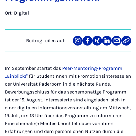
Ort: Digital
Beitrag teilen auf:
Teilen
Teilen
Teilen
Teilen
Teilen
Link
auf
auf
auf
auf
über
kopi
Instagram
Facebook
Xing
LinkedIn
E-
Mail
Im September startet das
Peer-Mentoring-Programm
„Einblick!"
für Studentinnen mit Promotionsinteresse an
der Universität Paderborn in die nächste Runde.
Bewerbungsschluss für das sechsmonatige Programm
ist der 15. August. Interessierte sind eingeladen, sich in
einer digitalen Informationsveranstaltung am Mittwoch,
19. Juli, um 13 Uhr über das Programm zu informieren.
Eine ehemalige Mentee berichtet dabei von ihren
Erfahrungen und dem persönlichen Nutzen durch die