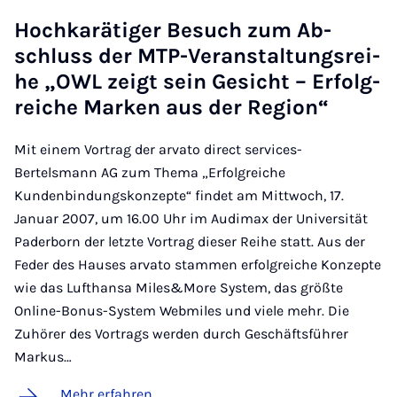
Hoch­ka­rä­ti­ger Be­such zum Ab­
schluss der MTP-Ver­an­stal­tungs­rei­
he „OWL zeigt sein Ge­sicht – Er­folg­
rei­che Mar­ken aus der Re­gi­on“
Mit einem Vortrag der arvato direct services-
Bertelsmann AG zum Thema „Erfolgreiche
Kundenbindungskonzepte“ findet am Mittwoch, 17.
Januar 2007, um 16.00 Uhr im Audimax der Universität
Paderborn der letzte Vortrag dieser Reihe statt. Aus der
Feder des Hauses arvato stammen erfolgreiche Konzepte
wie das Lufthansa Miles&More System, das größte
Online-Bonus-System Webmiles und viele mehr. Die
Zuhörer des Vortrags werden durch Geschäftsführer
Markus…
Mehr erfahren