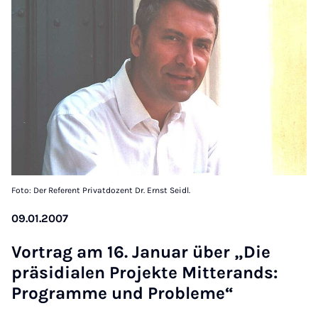
Foto: Der Referent Privatdozent Dr. Ernst Seidl.
09.01.2007
Vor­trag am 16. Ja­nu­ar über „Die
prä­si­di­a­len Pro­jek­te Mit­te­rands:
Pro­gram­me und Pro­ble­me“