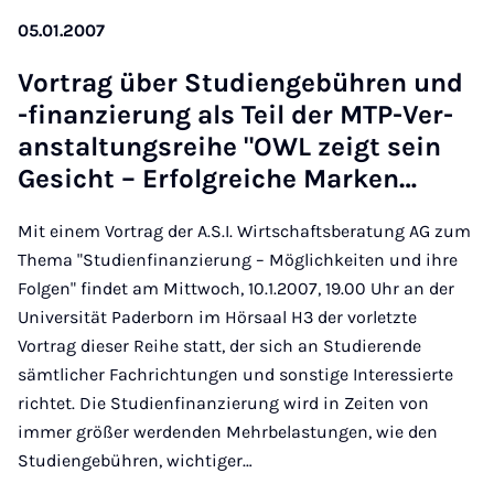
05.01.2007
Vor­trag über Stu­dien­ge­büh­ren und
-fi­nan­zie­rung als Teil der MTP-Ver­
an­stal­tungs­rei­he "OWL zeigt sein
Ge­sicht – Er­folg­rei­che Mar­ken…
Mit einem Vortrag der A.S.I. Wirtschaftsberatung AG zum
Thema "Studienfinanzierung – Möglichkeiten und ihre
Folgen" findet am Mittwoch, 10.1.2007, 19.00 Uhr an der
Universität Paderborn im Hörsaal H3 der vorletzte
Vortrag dieser Reihe statt, der sich an Studierende
sämtlicher Fachrichtungen und sonstige Interessierte
richtet. Die Studienfinanzierung wird in Zeiten von
immer größer werdenden Mehrbelastungen, wie den
Studiengebühren, wichtiger…