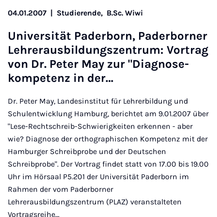
04.01.2007
|
Studierende,
B.Sc. Wiwi
Uni­ver­si­tät Pa­der­born, Pa­der­bor­ner
Leh­rer­aus­bil­dungs­zen­trum: Vor­trag
von Dr. Pe­ter May zur "Dia­gno­se­
kom­pe­tenz in der…
Dr. Peter May, Landesinstitut für Lehrerbildung und
Schulentwicklung Hamburg, berichtet am 9.01.2007 über
"Lese-Rechtschreib-Schwierigkeiten erkennen - aber
wie? Diagnose der orthographischen Kompetenz mit der
Hamburger Schreibprobe und der Deutschen
Schreibprobe". Der Vortrag findet statt von 17.00 bis 19.00
Uhr im Hörsaal P5.201 der Universität Paderborn im
Rahmen der vom Paderborner
Lehrerausbildungszentrum (PLAZ) veranstalteten
Vortragsreihe…