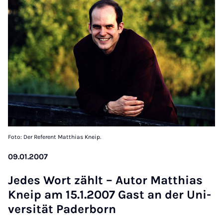
Foto: Der Referent Matthias Kneip.
09.01.2007
Je­des Wort zählt – Au­tor Matt­hi­as
Kneip am 15.1.2007 Gast an der Uni­
ver­si­tät Pa­der­born