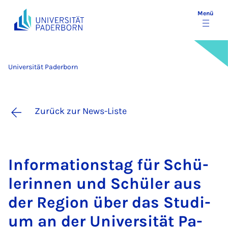
Menü
Universität Paderborn
Zurück zur News-Liste
In­for­ma­ti­ons­tag für Schü­
le­rin­nen und Schü­ler aus
der Re­gi­on über das Stu­di­
um an der Uni­ver­si­tät Pa­