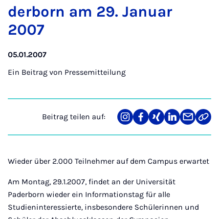
der­born am 29. Ja­nu­ar
2007
05.01.2007
Ein Beitrag von
Pressemitteilung
Beitrag teilen auf:
Teilen
Teilen
Teilen
Teilen
Teilen
Link
auf
auf
auf
auf
über
kopi
Instagram
Facebook
Xing
LinkedIn
E-
Mail
Wieder über 2.000 Teilnehmer auf dem Campus erwartet
Am Montag, 29.1.2007, findet an der Universität
Paderborn wieder ein Informationstag für alle
Studieninteressierte, insbesondere Schülerinnen und