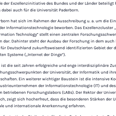
der Exzellenzinitiative des Bundes und der Länder beteiligt 
dabei auch für die Universität Paderborn.
erborn hat sich im Rahmen der Ausschreibung u. a. um die Ei
 der Informationstechnologie beworben. Das Exzellenzcluster 
ormation Technology“ stellt einen zentralen Forschungsschwe
n dar. Dahinter steht der Ausbau der Forschung in dem auch b
 für Deutschland zukunftsweisend identifizierten Gebiet der
nten Systeme („Internet der Dinge“).
 ist die seit Jahren erfolgreiche und enge interdisziplinäre 
schungsschwerpunkten der Universität, der Informatik und ih
chaften. Ein weiterer wichtiger Baustein ist die intensive K
dustrieunternehmen der Informationstechnologie (IT) und d
betriebenen Forschungslabors (LABs). Der Rektor der Univer
isch, zeigt sich hocherfreut, dass die besonderen Stärken der U
ale und internationale Anerkennung erfahren.