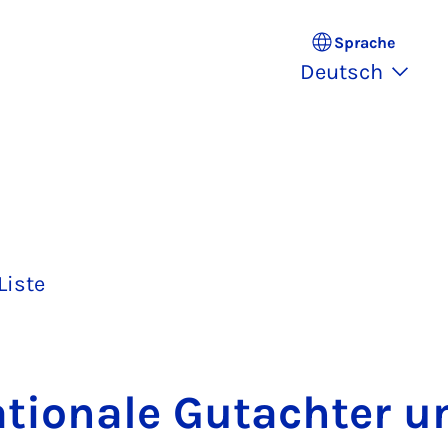
Sprache
Deutsch
Liste
a­ti­o­na­le Gut­ach­ter u