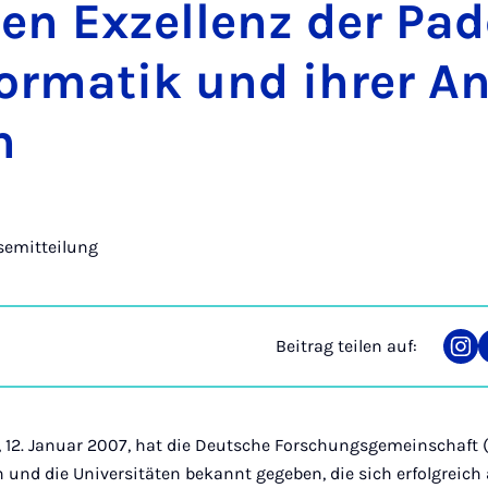
hen Ex­zel­lenz der Pa­d
for­ma­tik und ih­rer A
n
semitteilung
Beitrag teilen auf:
Tei
auf
Ins
, 12. Januar 2007, hat die Deutsche Forschungsgemeinschaft 
 und die Universitäten bekannt gegeben, die sich erfolgreich 