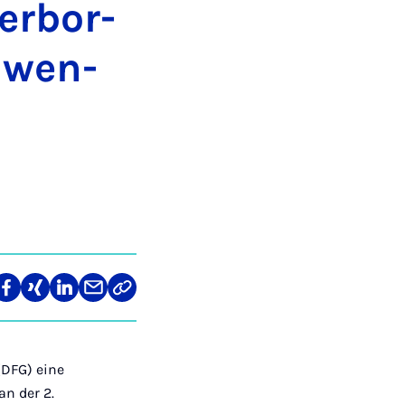
er­bor­
n­wen­
len
Teilen
Teilen
Teilen
Teilen
Link
auf
auf
auf
über
kopieren
tagram
Facebook
Xing
LinkedIn
E-
Mail
(DFG) eine
an der 2.