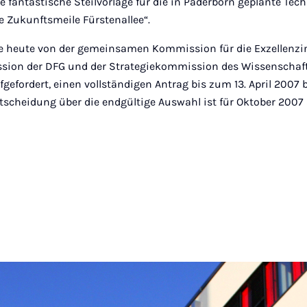
ne fantastische Steilvorlage für die in Paderborn geplante Tec
e Zukunftsmeile Fürstenallee“.
die heute von der gemeinsamen Kommission für die Exzellenzin
sion der DFG und der Strategiekommission des Wissenschaft
gefordert, einen vollständigen Antrag bis zum 13. April 2007 
ntscheidung über die endgültige Auswahl ist für Oktober 2007