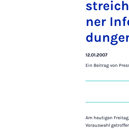
strei­c
ner In­
dun­ge
12.01.2007
Ein Beitrag von
Pres
Am heutigen Freitag
Vorauswahl getroffen