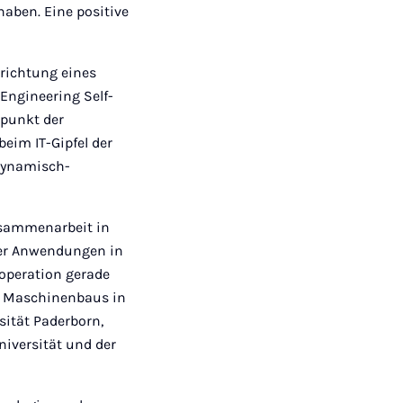
haben. Eine positive
nrichtung eines
„Engineering Self-
rpunkt der
eim IT-Gipfel der
 dynamisch-
Zusammenarbeit in
rer Anwendungen in
ooperation gerade
es Maschinenbaus in
sität Paderborn,
niversität und der