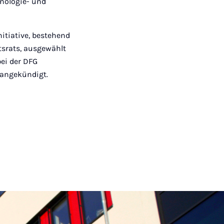
hnologie- und
itiative, bestehend
srats, ausgewählt
bei der DFG
 angekündigt.