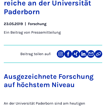
rei­che an der Uni­ver­si­tät
Pa­der­born
23.05.2019
|
Forschung
Ein Beitrag von
Pressemitteilung
Beitrag teilen auf:
Teilen
Teilen
Teilen
Teilen
Teilen
Link
auf
auf
auf
auf
über
kopi
Instagram
Facebook
Xing
LinkedIn
E-
Mail
Ausgezeichnete Forschung
auf höchstem Niveau
An der Universität Paderborn sind am heutigen