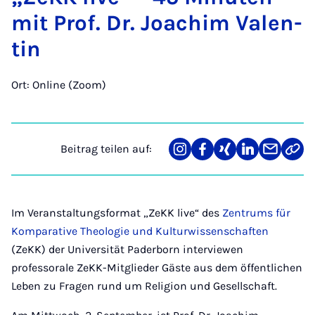
mit Prof. Dr. Joa­chim Va­len­
tin
Ort: Online (Zoom)
Beitrag teilen auf:
Teilen
Teilen
Teilen
Teilen
Teilen
Link
auf
auf
auf
auf
über
kopi
Instagram
Facebook
Xing
LinkedIn
E-
Mail
Im Veranstaltungsformat „ZeKK live“ des
Zentrums für
Komparative Theologie und Kulturwissenschaften
(ZeKK) der Universität Paderborn interviewen
professorale ZeKK-Mitglieder Gäste aus dem öffentlichen
Leben zu Fragen rund um Religion und Gesellschaft.