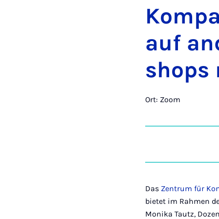
Kom­pa­r
auf an­d
shops m
Ort: Zoom
Das
Zentrum für Kom
bietet im Rahmen de
Monika Tautz, Dozent