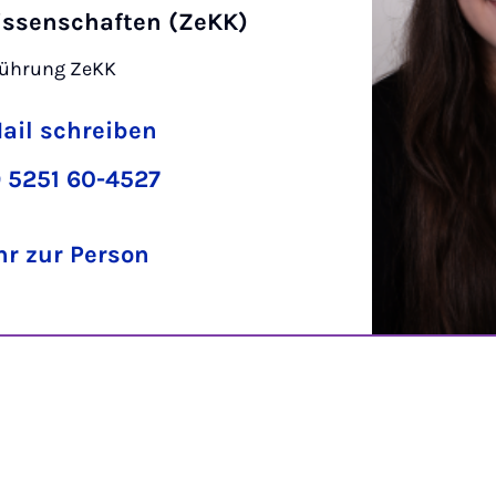
issenschaften (ZeKK)
führung ZeKK
ail schreiben
 5251 60-4527
r zur Person