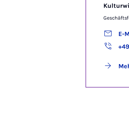
Kulturw
Geschäfts
E-M
+49
Meh