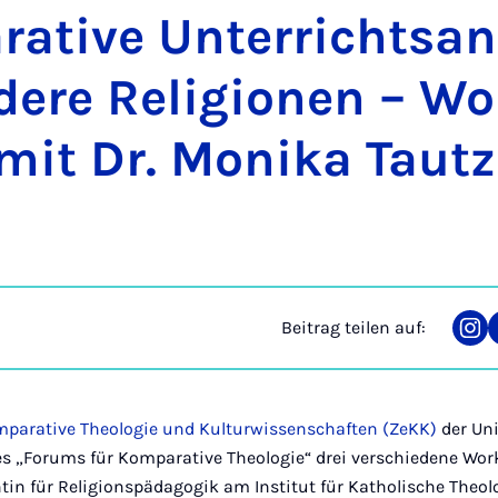
a­ti­ve Un­ter­richts­an
e­re Re­li­gi­o­nen – W
it Dr. Mo­ni­ka Tautz
Beitrag teilen auf:
Tei
auf
Ins
parative Theologie und Kulturwissenschaften (ZeKK)
der Uni
s „Forums für Komparative Theologie“ drei verschiedene Wor
in für Religionspädagogik am Institut für Katholische Theolo