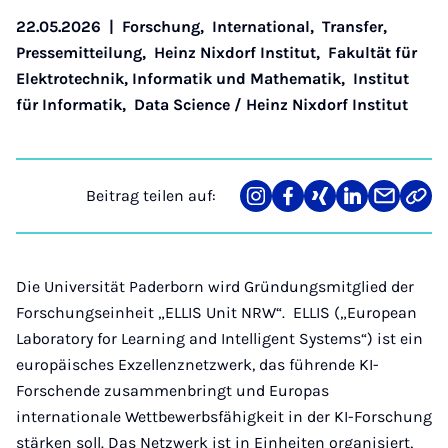
22.05.2026
|
Forschung
,
International
,
Transfer
,
Pressemitteilung
,
Heinz Nixdorf Institut
,
Fakultät für
Elektrotechnik, Informatik und Mathematik
,
Institut
für Informatik
,
Data Science / Heinz Nixdorf Institut
Beitrag teilen auf:
Teilen
Teilen
Teilen
Teilen
Teilen
Link
auf
auf
auf
auf
über
kopi
Instagram
Facebook
Xing
LinkedIn
E-
Mail
Die Universität Paderborn wird Gründungsmitglied der
Forschungseinheit „ELLIS Unit NRW“. ELLIS („European
Laboratory for Learning and Intelligent Systems“) ist ein
europäisches Exzellenznetzwerk, das führende KI-
Forschende zusammenbringt und Europas
internationale Wettbewerbsfähigkeit in der KI-Forschung
stärken soll. Das Netzwerk ist in Einheiten organisiert,