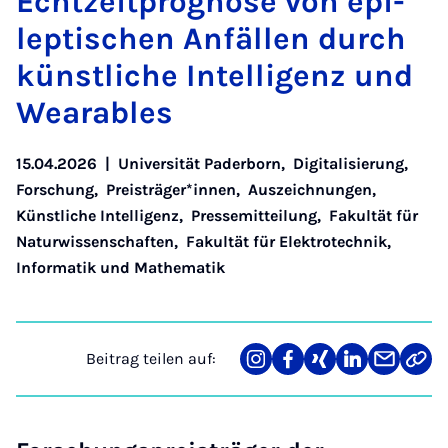
Echt­zeit­pro­gno­se von epi­
lep­ti­schen An­fäl­len durch
künst­li­che In­tel­li­genz und
Wea­ra­bles
15.04.2026
|
Universität Paderborn
,
Digitalisierung
,
Forschung
,
Preisträger*innen
,
Auszeichnungen
,
Künstliche Intelligenz
,
Pressemitteilung
,
Fakultät für
Naturwissenschaften
,
Fakultät für Elektrotechnik,
Informatik und Mathematik
Beitrag teilen auf:
Teilen
Teilen
Teilen
Teilen
Teilen
Link
auf
auf
auf
auf
über
kopi
Instagram
Facebook
Xing
LinkedIn
E-
Mail