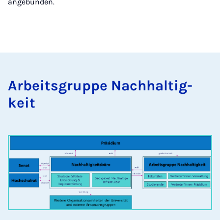
angebunden.
Ar­beits­grup­pe Nach­hal­tig­
keit