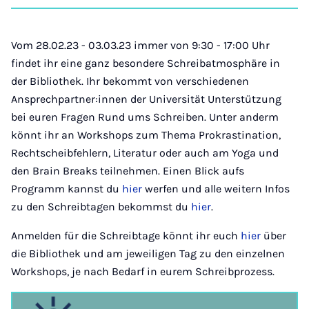
auf
auf
auf
auf
über
kopi
Instagram
Facebook
Xing
LinkedIn
E-
Mail
Vom 28.02.23 - 03.03.23 immer von 9:30 - 17:00 Uhr
findet ihr eine ganz besondere Schreibatmosphäre in
der Bibliothek. Ihr bekommt von verschiedenen
Ansprechpartner:innen der Universität Unterstützung
bei euren Fragen Rund ums Schreiben. Unter anderm
könnt ihr an Workshops zum Thema Prokrastination,
Rechtscheibfehlern, Literatur oder auch am Yoga und
den Brain Breaks teilnehmen. Einen Blick aufs
Programm kannst du
hier
werfen und alle weitern Infos
zu den Schreibtagen bekommst du
hier
.
Anmelden für die Schreibtage könnt ihr euch
hier
über
die Bibliothek und am jeweiligen Tag zu den einzelnen
Workshops, je nach Bedarf in eurem Schreibprozess.