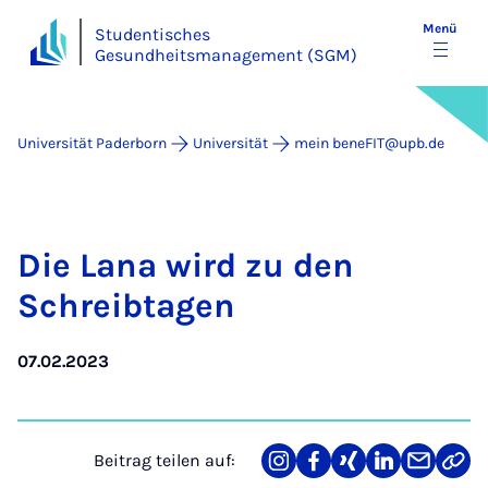
Menü
Studentisches
Gesundheitsmanagement (SGM)
Universität Paderborn
Universität
mein beneFIT@upb.de
Die La­na wird zu den
Schreib­ta­gen
07.02.2023
Beitrag teilen auf:
Teilen
Teilen
Teilen
Teilen
Teilen
Link